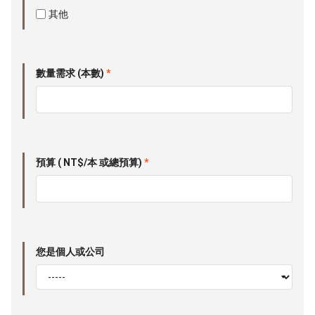
其他
數量需求 (本數)
*
預算 ( NT$/本 或總預算)
*
您是個人或公司