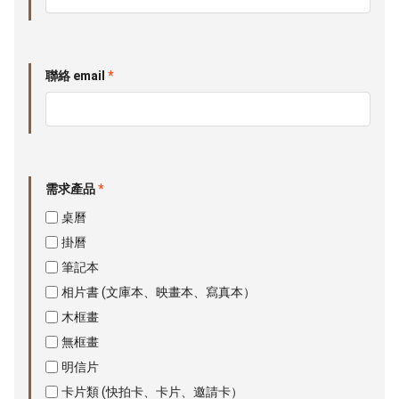
聯絡 email
*
需求產品
*
桌曆
掛曆
筆記本
相片書 (文庫本、映畫本、寫真本）
木框畫
無框畫
明信片
卡片類 (快拍卡、卡片、邀請卡）