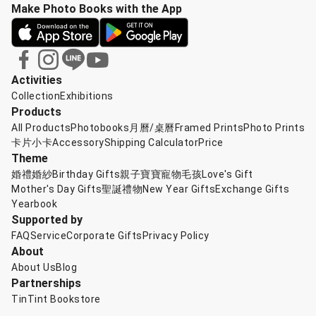
Make Photo Books with the App
Activities
Collection
Exhibitions
Products
All Products
Photobooks
月曆/桌曆
Framed Prints
Photo Prints
卡片小卡
Accessory
Shipping Calculator
Price
Theme
婚禮婚紗
Birthday Gifts
親子寶寶
寵物毛孩
Love's Gift
Mother's Day Gifts
聖誕禮物
New Year Gifts
Exchange Gifts
Yearbook
Supported by
FAQ
Service
Corporate Gifts
Privacy Policy
About
About Us
Blog
Partnerships
TinTint Bookstore