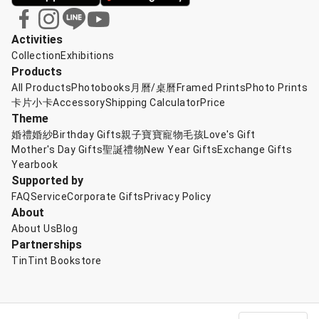
Activities
Collection
Exhibitions
Products
All Products
Photobooks
月曆/桌曆
Framed Prints
Photo Prints
卡片小卡
Accessory
Shipping Calculator
Price
Theme
婚禮婚紗
Birthday Gifts
親子寶寶
寵物毛孩
Love's Gift
Mother's Day Gifts
聖誕禮物
New Year Gifts
Exchange Gifts
Yearbook
Supported by
FAQ
Service
Corporate Gifts
Privacy Policy
About
About Us
Blog
Partnerships
TinTint Bookstore