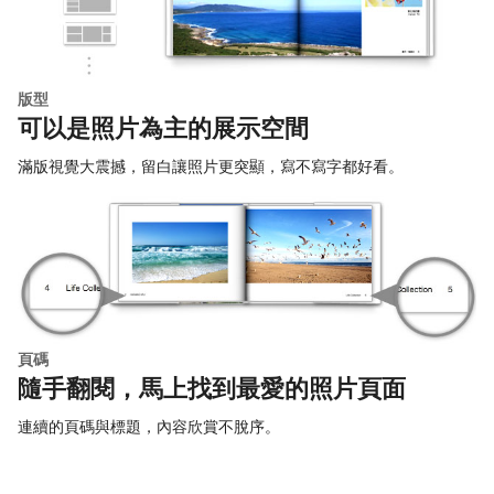
版型
可以是照片為主的展示空間
滿版視覺大震撼，留白讓照片更突顯，寫不寫字都好看。
頁碼
隨手翻閱，馬上找到最愛的照片頁面
連續的頁碼與標題，內容欣賞不脫序。