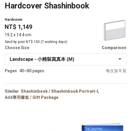
Hardcover Shashinbook
Hardcover
NT$ 1,149
19.2 x 14.4 cm
Send by post NT$ 100 (7 working days)
Choose Size
Comparison
Landscape - 小精裝寫真本 (M)
Pages
40~80 pages
每次加 8 頁
Similar
Shashinbook
/
Shashinbook Portrait-L
Add
專用書套
/
Gift Package