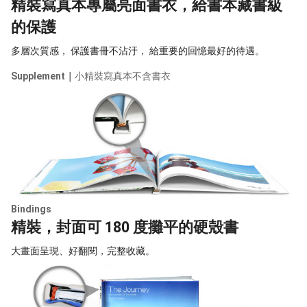
精裝寫真本專屬亮面書衣，給書本藏書級
的保護
多層次質感， 保護書冊不沾汙， 給重要的回憶最好的待遇。
Supplement｜
小精裝寫真本不含書衣
Bindings
精裝，封面可 180 度攤平的硬殼書
大畫面呈現、好翻閱，完整收藏。