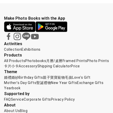
Make Photo Books with the App
Activities
Collection
Exhibitions
Products
All Products
Photobooks
月曆/桌曆
Framed Prints
Photo Prints
卡片小卡
Accessory
Shipping Calculator
Price
Theme
婚禮婚紗
Birthday Gifts
親子寶寶
寵物毛孩
Love's Gift
Mother's Day Gifts
聖誕禮物
New Year Gifts
Exchange Gifts
Yearbook
Supported by
FAQ
Service
Corporate Gifts
Privacy Policy
About
About Us
Blog