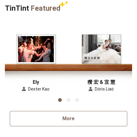
TinTint
Featured
Ely
穳 宏 & 宜 慧
Dexter Kao
Döris Liaö
More