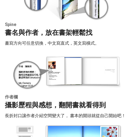
Spine
書名與作者，放在書架輕鬆找
書寫方向可任意切換，中文寫直式，英文寫橫式。
作者欄
攝影歷程與感想，翻開書就看得到
長折封口讓作者介紹空間變大了， 書本的開頭就從自己開始吧！