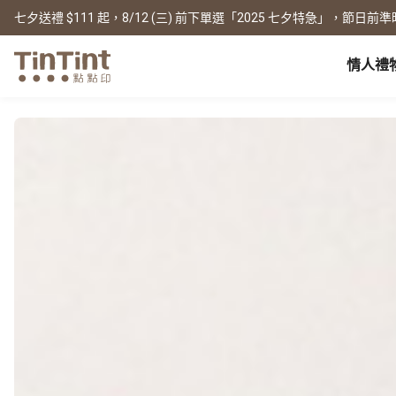
七夕送禮 $111 起，8/12 (三) 前下單選「2025 七夕特急」，節日前準
情人禮
點點印 AP
節日
全產品系列
|
周邊配件
|
產品比較
寶寶
生日禮物
0 歲 懷孕日記
相片書
框畫海報
New
新年禮物
1 月 彌月小卡
文庫本
無框畫
情人節
1 歲 週歲生日書
寫真本
木框畫
映畫本
海報
畢業紀念
1-3 歲 親子共讀本
故事本
海報年曆
母親節
3-6 歲 好寶寶卡
主題本
父親節
雜誌本
New
精裝寫真本
教師節
社群書
職場
經典布幀本
聖誕交換禮物
Fastbook
精裝映畫本
名片
Fastbook 精裝本
退休紀念