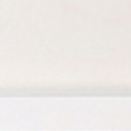
寵物拍立得
紀念品
沙龍寫真
追星紀錄
寵物明星海報