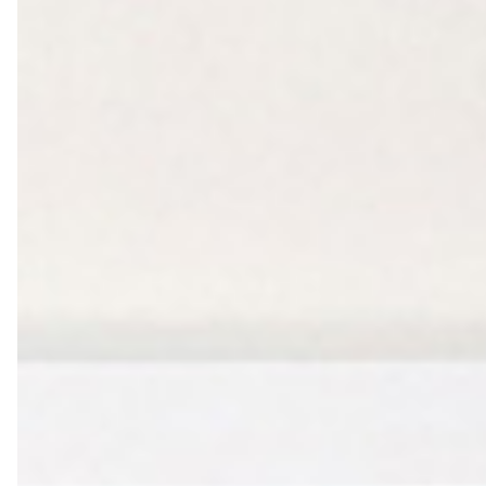
轉職紀念
獎勵旅遊
企業贈品