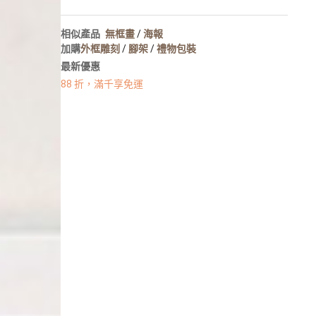
人像寫真
攝影牆佈置
相似產品
無框畫
/
海報
攝影海報輸出
加購
外框雕刻
/
腳架
/
禮物包裝
最新優惠
88 折，滿千享免運