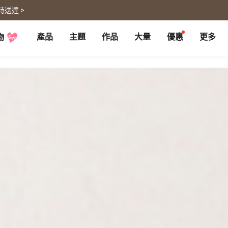
時送達 >
產品
主題
作品
大量
優惠
更多
物
P
月曆大量優惠
部落格
客製企業禮品
聯名商品
大量採購諮詢
代編服務
婚禮
旅遊
婚紗本
旅遊書
賀卡
卡類
喜帖
旅行攝影
卡片
明信片
謝卡
明信片
大卡片
代寄明信片
邀請卡
快拍卡
婚禮佈置
隨行手札
婚禮邀請卡
拍拍卡
結婚書約
代寄明信片
相片沖印
證書
寵物
回憶
相片沖印
結婚書約
毛孩桌曆
自傳回憶錄
隨手翻
生日書
生命故事