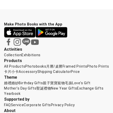
Make Photo Books with the App
Activities
Collection
Exhibitions
Products
All Products
Photobooks
月曆/桌曆
Framed Prints
Photo Prints
卡片小卡
Accessory
Shipping Calculator
Price
Theme
婚禮婚紗
Birthday Gifts
親子寶寶
寵物毛孩
Love's Gift
Mother's Day Gifts
聖誕禮物
New Year Gifts
Exchange Gifts
Yearbook
Supported by
FAQ
Service
Corporate Gifts
Privacy Policy
About