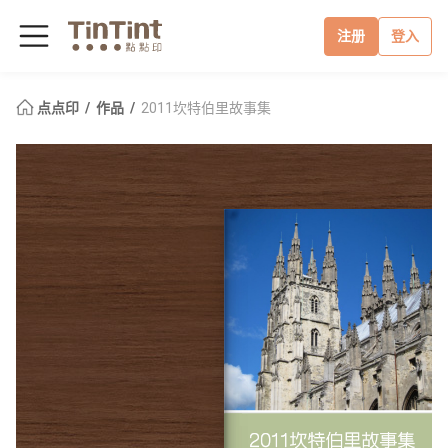
注册
登入
点点印
作品
2011坎特伯里故事集