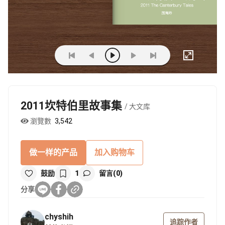
2011坎特伯里故事集
/ 大文库
瀏覽數
3,542
做一样的产品
加入购物车
鼓励
1
留言(0)
分享
chyshih
追踪作者