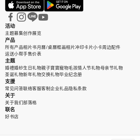
活动
主题募集
创作展览
产品
所有产品
相片书
月曆/桌曆
框画
相片冲印
卡片小卡
周边配件
运送小帮手
售价表
主题
婚禮婚紗
生日礼物
親子寶寶
寵物毛孩
情人节礼物
母亲节礼物
圣诞礼物
新年礼物
交换礼物
毕业纪念册
支援
常见问答
联络客服
客制企业礼品
隐私条款
关于
关于我们
部落格
联名
好书店