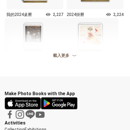
我的2024桌曆
2,227
2024掛曆
2,224
載入更多
FTISLAND
2,178
2024桌曆
2,081
Make Photo Books with the App
Activities
Collection
Exhibitions