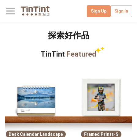
Sign Up
Sign In
探索好作品
TinTint
Featured
Desk Calendar Landscape
Framed Prints-S