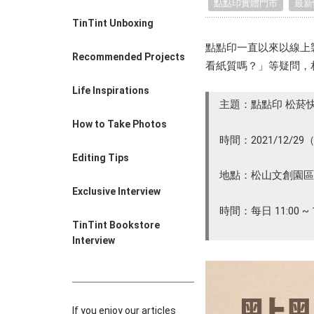
點點印實體門市
最新
Farewell Book
TinTint Unboxing
Employee Travel
Business Gifts
點點印一直以來以線上
Recommended Projects
看紙質嗎？」等疑問，
Life Inspirations
主題：點點印 松菸
How to Take Photos
時間：2021/12/29
Editing Tips
地點：松山文創園區 
Exclusive Interview
時間：每日 11:00 ~ 1
TinTint Bookstore
Interview
If you enjoy our articles