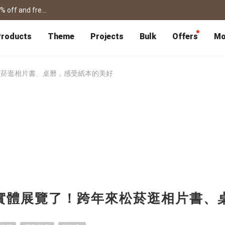
shanshibook / framed prints / flipbook /card for father's day! get 15% off and free shipping >
roducts
Theme
Projects
Bulk
Offers
Mo
P
Bulk Calendars
Blog
Corporate Gifts
Co-Branding
Editor Service
大量採購諮詢
Wedding
Travel
松菸逛相片書、桌曆，感受紙本的美好
Wedding Album
Travel Guidebook
 & Poster
Greeting Cards
Cards
Wedding Invitations
Travel Photography
Greeting Cards
Postcard
Thank You Cards
Postcard
Greeting Folded Card-L
Mailing Postca
Invitations
SnapCard
Wedding Decorations
Travel Journal
ndar
Wedding Invitations
Handycard
Marriage Certificate
Mailing Postcard
Pet
Memories
Books
Photo Prints
Certificate
實體展覽了！跨年來松菸逛相片書、
Photo Prints
Marriage Certi
Fur Baby Desk
Autobiography
ook
Flipbook
Calendar
Life Story Book