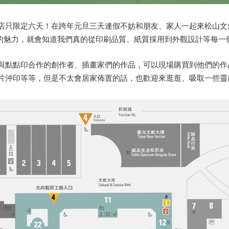
店只限定六天！在跨年元旦三天連假不妨和朋友、家人一起來松山文
.等等的魅力，就會知道我們真的從印刷品質、紙質採用到外觀設計等每
與點點印合作的創作者、插畫家們的作品，可以現場購買到他們的作
片沖印等等，但是不太會居家佈置的話，也歡迎來逛逛、吸取一些靈