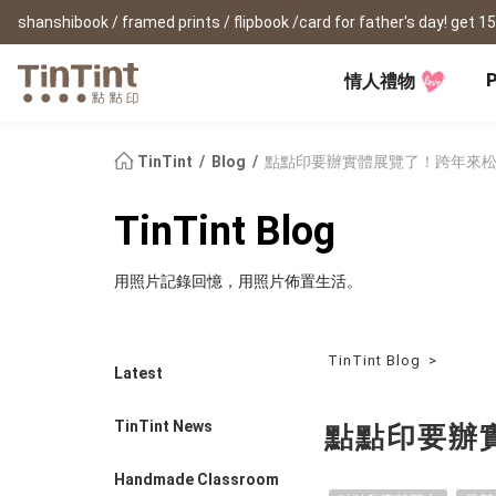
P
情人禮物
TinTint AP
Festival
All Products
|
Accessory
|
Product Comparison
Baby
TinTint
Blog
點點印要辦實體展覽了！跨年來
Birthday Gifts
(0Y) Pregnancy Diary
Photobooks
Framed Prints
New
TinTint Blog
New Year Gifts
(1M) Milestone Card
Bunko
Canvas Prints
Valentine's Day
(1Y) Birthday Book
Shashinbook
Framed Prints
用照片記錄回憶，用照片佈置生活。
Lay Flat Square Book
Poster
Graduation Memory
(1-3Y) Family Book
Storybook
Poster Year Cale
Mother's Day
(3-6Y) Sticker Card
Ideabook
Father's Day
Fotozine
TinTint Blog
>
New
Latest
Hardcover Shashinbook
Teacher's Day
Business
Social Media 
Classic Clothbound Portrait
Christmas Gifts
TinTint News
點點印要辦
Book
Fastbook
Business Cards
Lay Flat Hardcover Portrait
Hardcover Fastb
Retirement Book
Book-L
Handmade Classroom