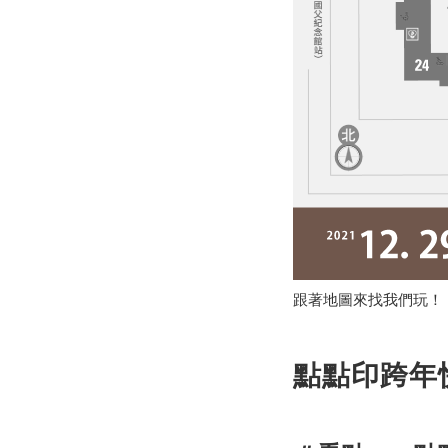
跟著地圖來找我們玩！
點點印跨年快