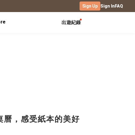
Sign Up
Sign In
FAQ
re
出遊紀錄
Exhibitions
Campus
Celebration
Yearbook
Birthday Book
Calendar Notebook
Graduation Gift
Birthday Card
Desk Calendar
Class Record Book
Love Story
rd
Desk Calendar Landscape
Desk Calendar-S
Club Records
Wedding Anniversary
Wall Calendar
Activity Log
Family Portrait
Wooden Base Calendar
Photo Notebook
Diary
Photography
桌曆，感受紙本的美好
ficate
Portfolio
Landscape