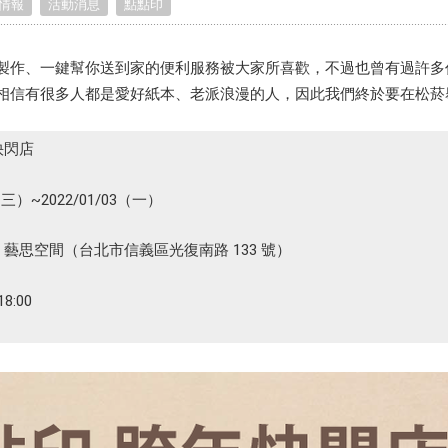
情報
活動消息
點點印
Birthday Book
Souvenir
Pet Polaroids
追星紀錄
Salon Portraits for
製作、一鍵幫你送到家的便利服務被大家所喜歡，不過也曾有過許多
Pets
相信有很多人都是愛好紙本、老派浪漫的人，因此我們終於要在松菸
Pet Celebrity Posters
快閃店
（三）~2022/01/03（一）
藝思空間（台北市信義區光復南路 133 號）
8:00