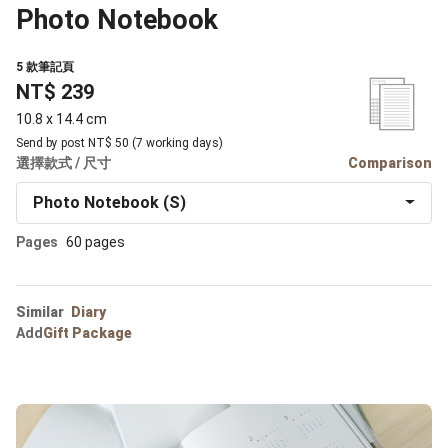
Photo Notebook
5 款筆記頁
NT$ 239
10.8 x 14.4 cm
Send by post NT$ 50 (7 working days)
選擇款式 / 尺寸
Comparison
Photo Notebook (S)
Pages
60 pages
Similar
Diary
Add
Gift Package