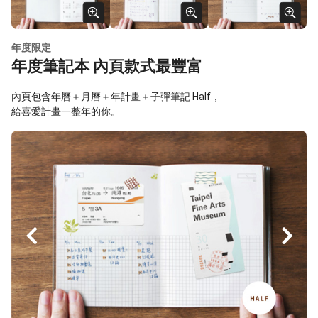
年度限定
年度筆記本 內頁款式最豐富
內頁包含年曆＋月曆＋年計畫＋子彈筆記 Half，
給喜愛計畫一整年的你。