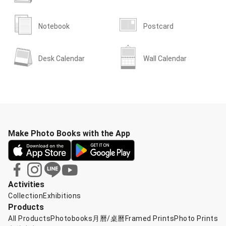
Notebook
Postcard
Desk Calendar
Wall Calendar
Make Photo Books with the App
Activities
Collection
Exhibitions
Products
All Products
Photobooks
月曆/桌曆
Framed Prints
Photo Prints