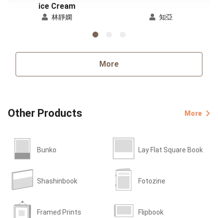
ice Cream
林靜嫻
知亞
More
Other Products
More
Bunko
Lay Flat Square Book
Shashinbook
Fotozine
Framed Prints
Flipbook