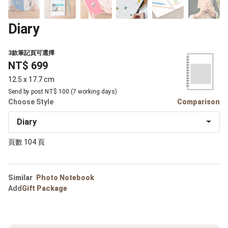
Diary
3款筆記頁可選擇
NT$ 699
12.5 x 17.7 cm
Send by post NT$ 100 (7 working days)
Choose Style
Comparison
Diary
頁數 104 頁
Similar
Photo Notebook
Add
Gift Package