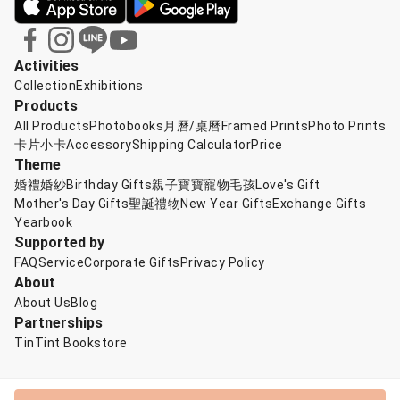
Activities
Collection
Exhibitions
Products
All Products
Photobooks
月曆/桌曆
Framed Prints
Photo Prints
卡片小卡
Accessory
Shipping Calculator
Price
Theme
婚禮婚紗
Birthday Gifts
親子寶寶
寵物毛孩
Love's Gift
Mother's Day Gifts
聖誕禮物
New Year Gifts
Exchange Gifts
Yearbook
Supported by
FAQ
Service
Corporate Gifts
Privacy Policy
About
About Us
Blog
Partnerships
TinTint Bookstore