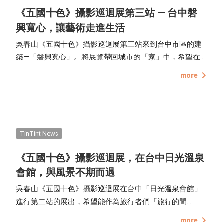
《五國十色》攝影巡迴展第三站 — 台中磐
興寬心，讓藝術走進生活
吳春山《五國十色》攝影巡迴展第三站來到台中市區的建
築—「磐興寬心」。將展覽帶回城市的「家」中，希望在
旅程的最終站，我們回到熟悉的生活軌道之後，旅途的故
more
事可以永存，並延續當下體會的感動，與遠方的景色重新
連結，與美好的記憶再度重逢。
TinTint News
《五國十色》攝影巡迴展，在台中日光溫泉
會館，與風景不期而遇
吳春山《五國十色》攝影巡迴展在台中「日光溫泉會館」
進行第二站的展出，希望能作為旅行者們「旅行的間
奏」，在短暫的休憩中，凝望世界的美好。飯店旅宿是大
more