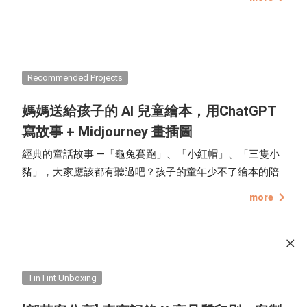
部分旅途中都會行經的停靠站，將藝術融入療癒的場所，
讓旅人在放鬆下來的這段時光，與世界風景在此不期而
遇。
Recommended Projects
媽媽送給孩子的 AI 兒童繪本，用ChatGPT
寫故事 + Midjourney 畫插圖
經典的童話故事 —「龜兔賽跑」、「小紅帽」、「三隻小
豬」，大家應該都有聽過吧？孩子的童年少不了繪本的陪
伴，每個故事都是一場奇妙的冒險，可以翱翔於想像力之
more
上，帶給他們更多趣味與驚喜，而每個一起閱讀床邊故事
的夜晚，就是親子之間培養感情的時刻。
TinTint Unboxing