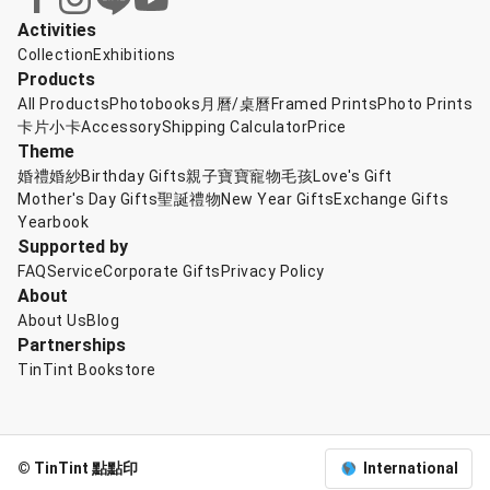
Activities
Collection
Exhibitions
Products
All Products
Photobooks
月曆/桌曆
Framed Prints
Photo Prints
卡片小卡
Accessory
Shipping Calculator
Price
Theme
婚禮婚紗
Birthday Gifts
親子寶寶
寵物毛孩
Love's Gift
Mother's Day Gifts
聖誕禮物
New Year Gifts
Exchange Gifts
Yearbook
Supported by
FAQ
Service
Corporate Gifts
Privacy Policy
About
About Us
Blog
Partnerships
TinTint Bookstore
© TinTint 點點印
International