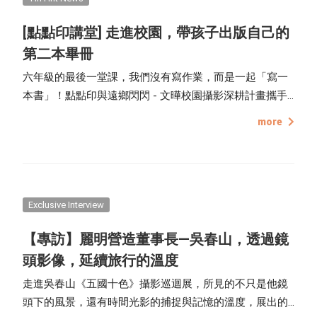
Recommended Projects
[點點印講堂] 走進校園，帶孩子出版自己的
第二本畢冊
Life Inspirations
六年級的最後一堂課，我們沒有寫作業，而是一起「寫一
本書」！點點印與遠鄉閃閃 - 文曄校園攝影深耕計畫攜手
How to Take Photos
合作，一起走進桃園的社子國小，在畢業的前夕，用一堂
more
Editing Tips
課的時間，帶著孩子們透過雙手，編排屬於自己的「第二
本畢業紀念冊」，描繪下成長的模樣，也是送給自己一份
Exclusive Interview
最獨特的畢業禮物。
TinTint Bookstore Interview
Exclusive Interview
【專訪】麗明營造董事長—吳春山，透過鏡
頭影像，延續旅行的溫度
走進吳春山《五國十色》攝影巡迴展，所見的不只是他鏡
頭下的風景，還有時間光影的捕捉與記憶的溫度，展出的