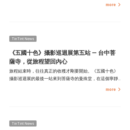
照片來自他走訪多國的異國風情與景色，也記錄每一次旅
more
程中，與世界交流、碰撞的瞬間。
TinTint News
《五國十色》攝影巡迴展第五站 — 台中菩
薩寺，從旅程望回內心
旅程結束時，往往真正的收穫才剛要開始。《五國十色》
攝影巡迴展的最後一站來到菩薩寺的曼殊堂，在這個寧靜
空間裡，希望前來的旅人都能靜靜用「心」感受，與自己
more
進行一場深度對話，在欣賞這些景色的同時，也回望自己
曾經踏上的旅程，審視自己內心的轉變，也尋找下一段路
的方向與勇氣。
TinTint News