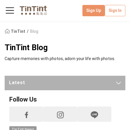
Sign Up
Sign In
TinTint
Blog
TinTint Blog
Capture memories with photos, adorn your life with photos.
Latest
TinTint News
Follow Us
Handmade Classroom
TinTint Unboxing
TinTint News