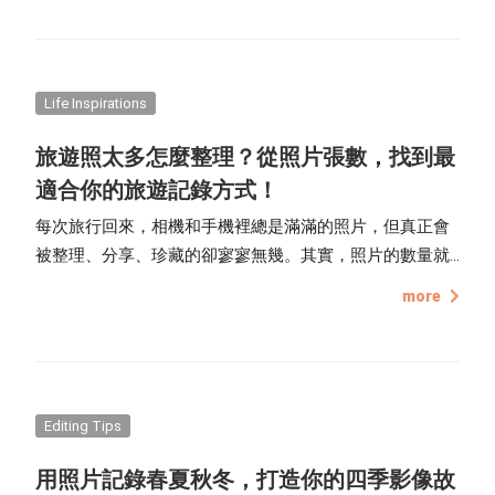
Life Inspirations
旅遊照太多怎麼整理？從照片張數，找到最
適合你的旅遊記錄方式！
每次旅行回來，相機和手機裡總是滿滿的照片，但真正會
被整理、分享、珍藏的卻寥寥無幾。其實，照片的數量就
能幫助我們決定最佳的記錄方式，讓旅行回憶不只是存在
more
拍攝的器材中，而是變成可以翻閱、展示、收藏的作品！
這篇文章幫你使用對應的照片張數，找到最適合的紀錄方
式，運用編書技巧，讓每一張照片都有它的歸屬！
Editing Tips
用照片記錄春夏秋冬，打造你的四季影像故