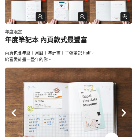
年度限定
年度筆記本 內頁款式最豐富
內頁包含年曆＋月曆＋年計畫＋子彈筆記 Half，
給喜愛計畫一整年的你。