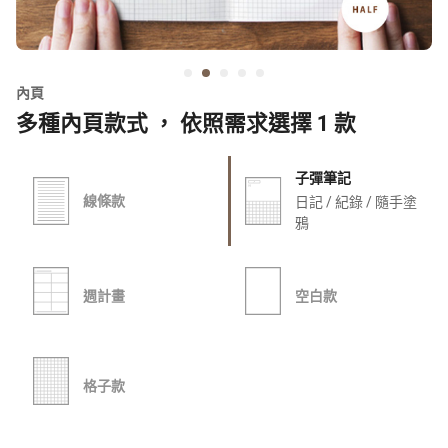
內頁
多種內頁款式 ， 依照需求選擇 1 款
子彈筆記
線條款
日記 / 紀錄 / 隨手塗
鴉
週計畫
空白款
格子款