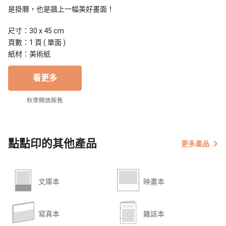
是掛曆，也是牆上一幅美好畫面！
尺寸：30 x 45 cm
頁數：1 頁 ( 單面 )
紙材：美術紙
看更多
秋季開放販售
點點印的其他產品
更多產品
文庫本
映畫本
寫真本
雜誌本