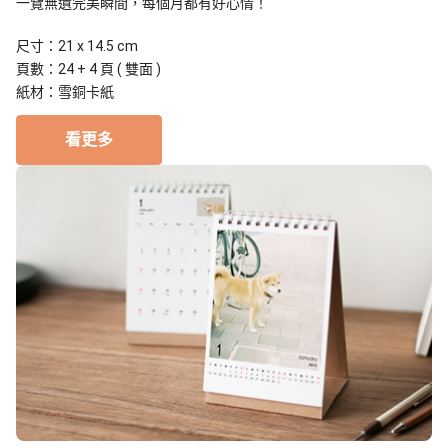
一覽無遺完美瞬間，每個月都有好心情！
尺寸：21 x 14.5 cm
頁數：24 + 4 頁 ( 雙面 )
紙材：雪銅卡紙
看更多