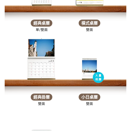
經典桌曆
橫式桌曆
單/雙面
雙面
經典掛曆
小日桌曆
雙面
雙面