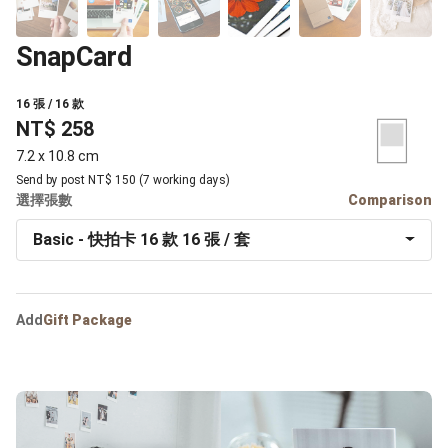
SnapCard
16 張 / 16 款
NT$ 258
7.2 x 10.8 cm
Send by post NT$ 150 (7 working days)
選擇張數
Comparison
Basic - 快拍卡 16 款 16 張 / 套
Add
Gift Package