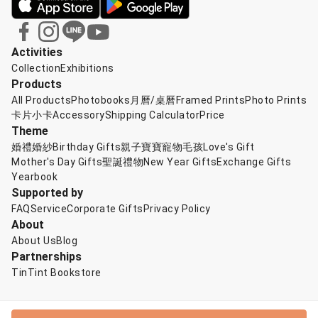
Activities
Collection
Exhibitions
Products
All Products
Photobooks
月曆/桌曆
Framed Prints
Photo Prints
卡片小卡
Accessory
Shipping Calculator
Price
Theme
婚禮婚紗
Birthday Gifts
親子寶寶
寵物毛孩
Love's Gift
Mother's Day Gifts
聖誕禮物
New Year Gifts
Exchange Gifts
Yearbook
Supported by
FAQ
Service
Corporate Gifts
Privacy Policy
About
About Us
Blog
Partnerships
TinTint Bookstore