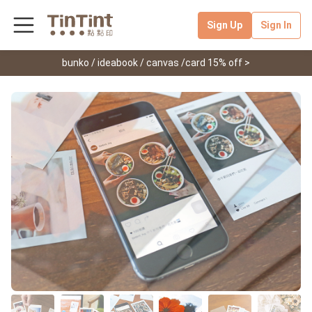
Sign Up
Sign In
bunko / ideabook / canvas /card 15% off >