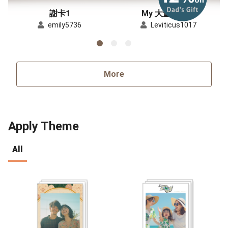
謝卡1
My 大量快拍卡
emily5736
Leviticus1017
More
Apply Theme
All