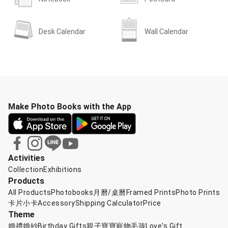
Desk Calendar
Wall Calendar
Make Photo Books with the App
Activities
Collection
Exhibitions
Products
All Products
Photobooks
月曆/桌曆
Framed Prints
Photo Prints
卡片小卡
Accessory
Shipping Calculator
Price
Theme
婚禮婚紗
Birthday Gifts
親子寶寶
寵物毛孩
Love's Gift