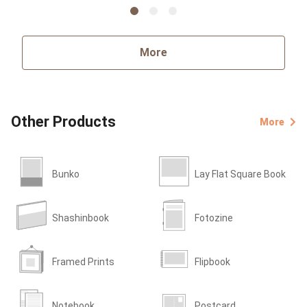
More
Other Products
More
Bunko
Lay Flat Square Book
Shashinbook
Fotozine
Framed Prints
Flipbook
Notebook
Postcard