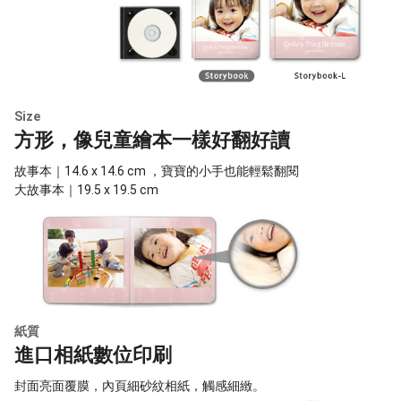
Size
方形，像兒童繪本一樣好翻好讀
故事本｜14.6 x 14.6 cm ，寶寶的小手也能輕鬆翻閱
大故事本｜19.5 x 19.5 cm
紙質
進口相紙數位印刷
封面亮面覆膜，內頁細砂紋相紙，觸感細緻。