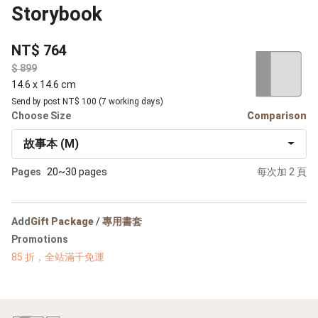
Storybook
NT$ 764
$
14.6 x 14.6 cm
Send by post NT$ 100 (7 working days)
Choose Size
Comparison
故事本 (M)
Pages
20~30 pages
每次加 2 頁
Add
Gift Package
/
專用書套
Promotions
85 折，全站滿千免運