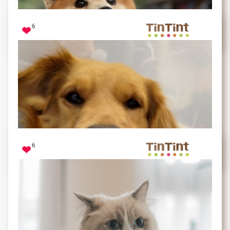
捕捉大寶寶飛起來的瞬間
吃東西也要可可愛愛～
6
卡樂芙♥
牠們笑了，我們的臉上也有幸福的感覺
這絕對是桌布的固定班底！
6
Yellow