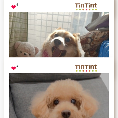
6
腿腿
看到熱氣球好高興，而且今天好多人稱讚我很帥❤️
4
DOKI
陽光正好，打個哈欠先。