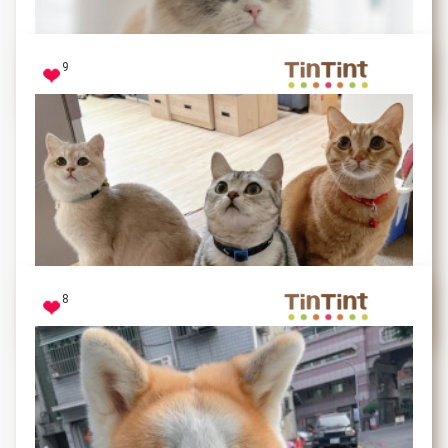
被爸爸抱無奈的臉
9
米娜-黃金獵犬
看到炸毛的粉圓還有小短腿覺得有夠可愛
8
粉圓