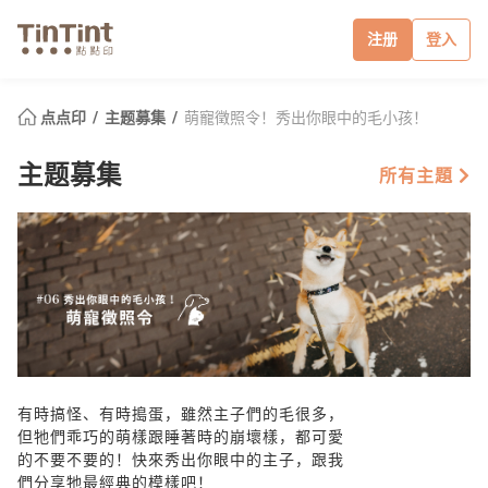
注册
登入
点点印
主题募集
萌寵徵照令！秀出你眼中的毛小孩！
主题募集
所有主題
有時搞怪、有時搗蛋，雖然主子們的毛很多，
但牠們乖巧的萌樣跟睡著時的崩壞樣，都可愛
的不要不要的！快來秀出你眼中的主子，跟我
們分享牠最經典的模樣吧！