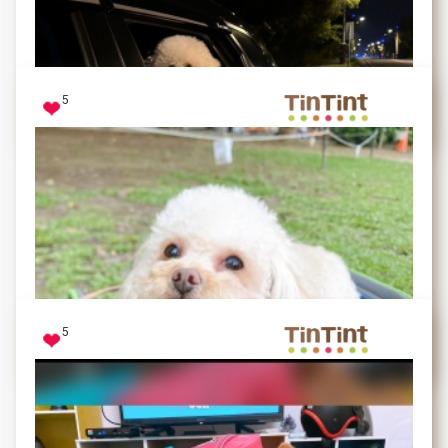
在跟布丁玩～，很認真看我手上的逗貓棒
5
布丁
我看你要拍多久 …
5
MM