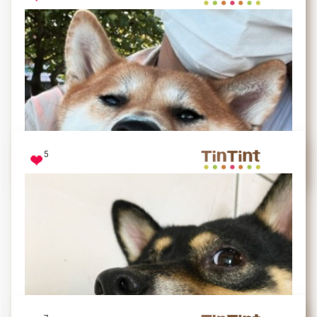
完了 滿臉都是鬼針草
5
偉珍
出來跑跑很累了 但是很開心捨不得閉眼休息