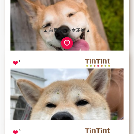
想跟著主人騎著歐兜邁去兜風啦～
我的名字叫炸雞
▲ 前百名集心幸運抽 ▲
9
出門散步，開心到笑到眼睛看不見
球球
4