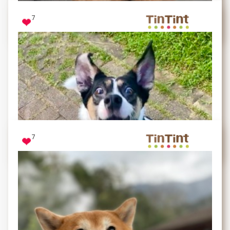
7
憨憨
等著被摸摸 耳朵飛起來的時候最可愛♡
7
Kube