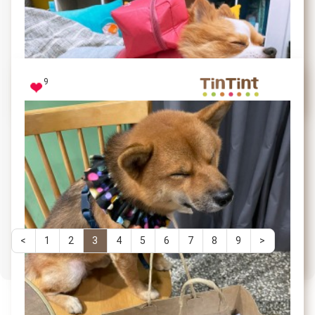
無時無刻想要討抱跟陪玩的時候總會用盡各種方法吸引
你的注意力
9
Tommy
我是很兇的外送員
共
<
1
2
3
4
5
6
7
8
9
>
56
頁
球球