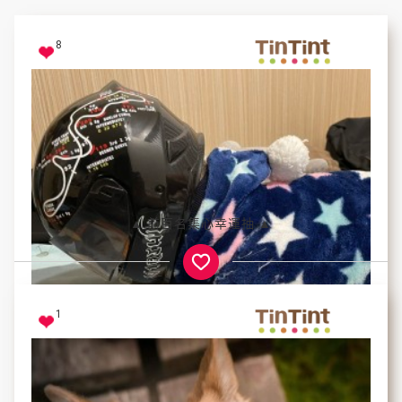
8
▲ 前百名集心幸運抽 ▲
1