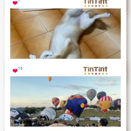
7
好開心但是又想睡
躺著拍 我也很好看
15
Nana
柴柴的招牌睡姿 從小就喜歡翻肚肚睡❤️