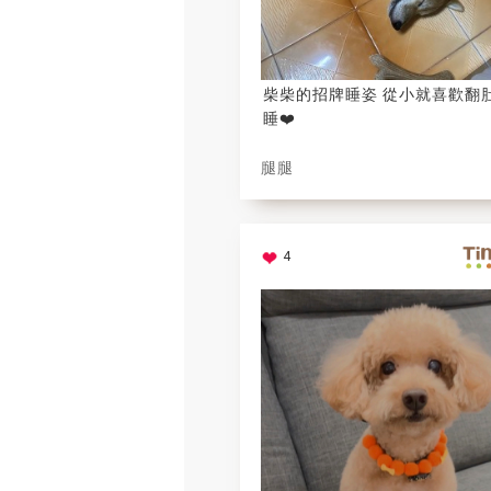
柴柴的招牌睡姿 從小就喜歡翻
睡❤️
腿腿
4