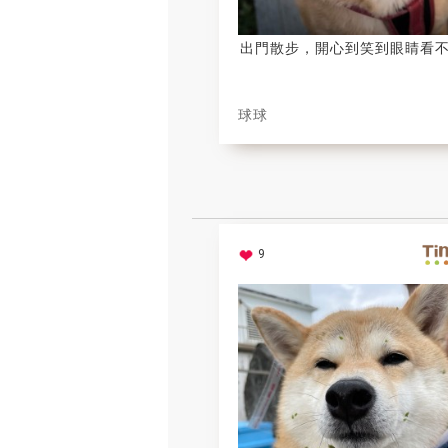
出門散步，開心到笑到眼睛看
球球
9