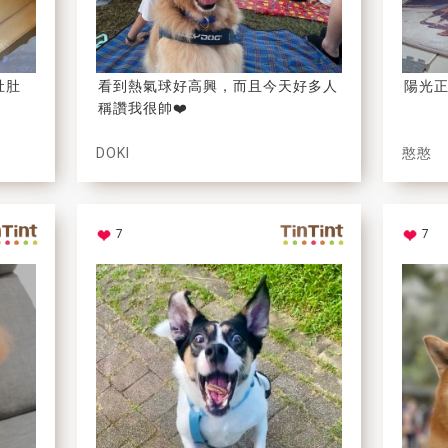
肚肚
看到熱氣球好高興，而且今天好多人
陽光
稱讚我很帥❤️
DOKI
憨憨
7
7