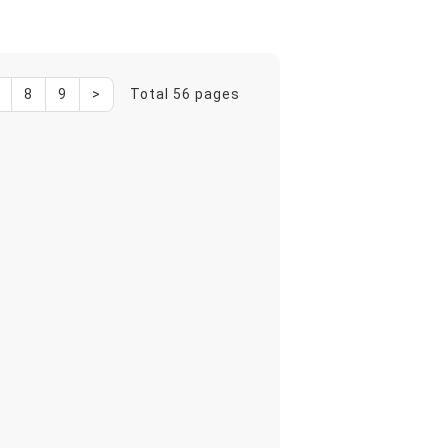
8
9
>
Total 56 pages