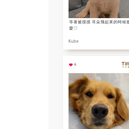
等著被摸摸 耳朵飛起來的時候
愛♡
Kube
6