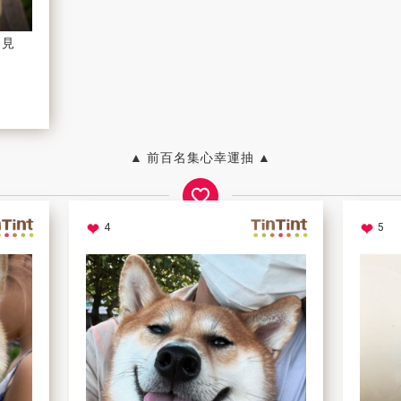
不見
▲ 前百名集心幸運抽 ▲
4
5