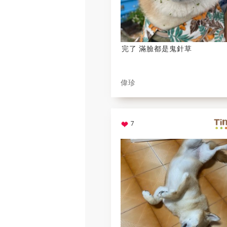
完了 滿臉都是鬼針草
偉珍
7