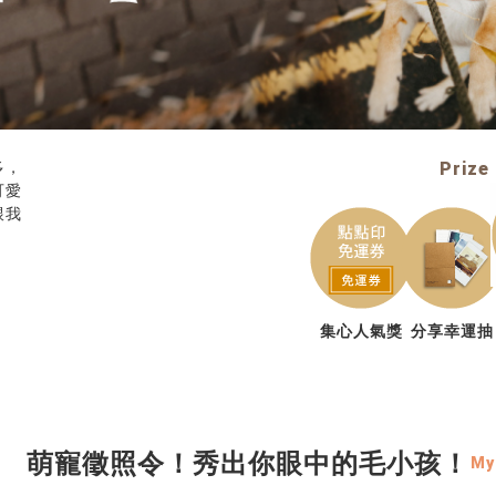
多，
Prize
可愛
跟我
集心人氣獎
分享幸運抽
萌寵徵照令！秀出你眼中的毛小孩！
My