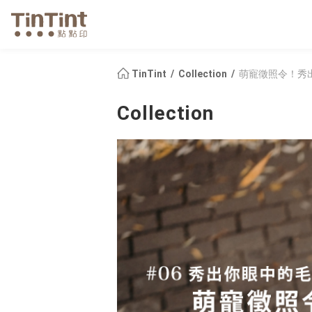
TinTint
Collection
萌寵徵照令！秀
Collection