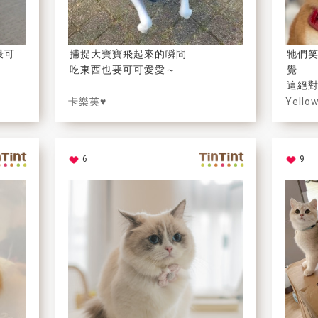
最可
捕捉大寶寶飛起來的瞬間
牠們
吃東西也要可可愛愛～
覺
這絕
卡樂芙♥
Yello
6
9