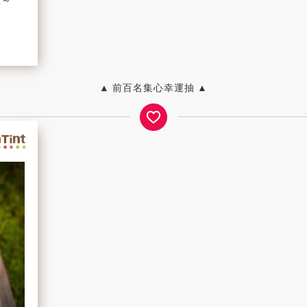
啦～
▲ 前百名集心幸運抽 ▲