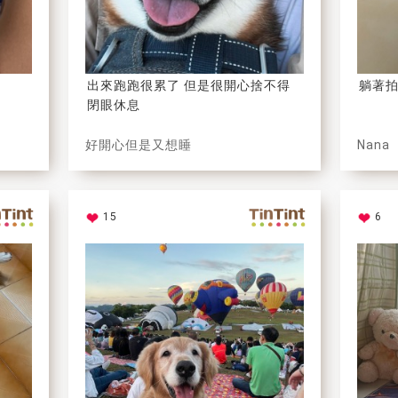
出來跑跑很累了 但是很開心捨不得
躺著拍
閉眼休息
好開心但是又想睡
Nana
15
6