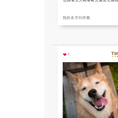
想跟著主人騎著歐兜邁去兜風
我的名字叫炸雞
1