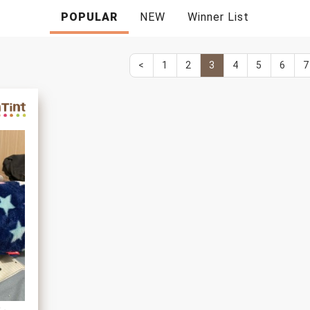
POPULAR
NEW
Winner List
<
1
2
3
4
5
6
7