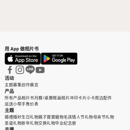
用 App 做相片书
活动
主题募集
创作展览
产品
所有产品
相片书
月曆/桌曆
框画
相片冲印
卡片小卡
周边配件
运送小帮手
售价表
主题
婚禮婚紗
生日礼物
親子寶寶
寵物毛孩
情人节礼物
母亲节礼物
圣诞礼物
新年礼物
交换礼物
毕业纪念册
支援