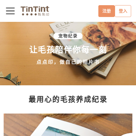
注册
登入
宠物纪录
让毛孩陪伴你每一刻
点点印，做自己的相片书
最用心的毛孩养成纪录