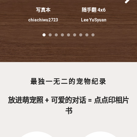
写真本
随手翻 4x6
chiachiwu2723
Lee YuSyuan
yo
最独一无二的宠物纪录
放进萌宠照 + 可爱的对话 = 点点印相片
书