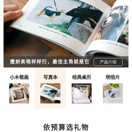
撒娇卖萌样样行，最佳主角就是它
产品介绍
产品介绍
产品介绍
产品介绍
小木框画
写真本
经典桌历
明信片
依预算选礼物