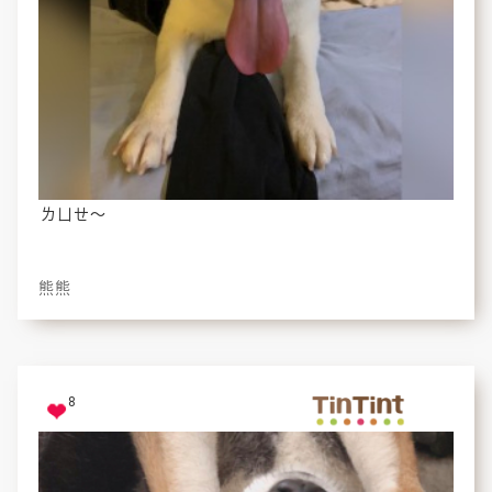
ㄌㄩㄝ～
熊熊
8