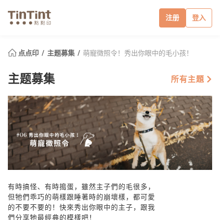
注册
登入
点点印
主题募集
萌寵徵照令！秀出你眼中的毛小孩！
主题募集
所有主題
有時搞怪、有時搗蛋，雖然主子們的毛很多，
但牠們乖巧的萌樣跟睡著時的崩壞樣，都可愛
的不要不要的！快來秀出你眼中的主子，跟我
們分享牠最經典的模樣吧！