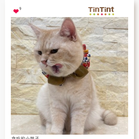
9
貪吃的小胖子