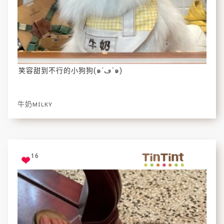
笑容甜到不行的小狗狗(๑´ڡ`๑)
牛奶ᴍɪʟᴋʏ
16