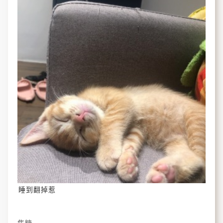
睡到翻掉惹