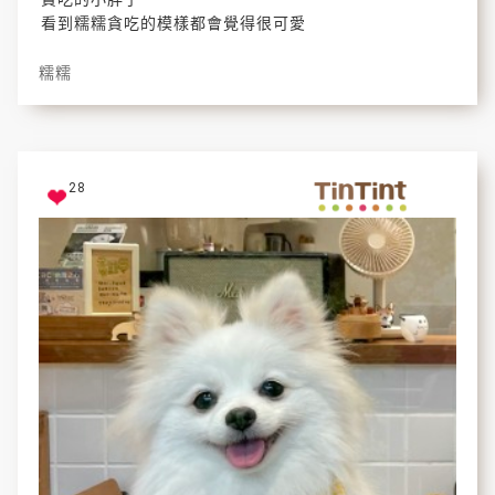
看到糯糯貪吃的模樣都會覺得很可愛
糯糯
28