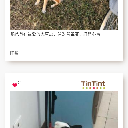
跟爸爸在最愛的大草皮，背對背坐著，好開心唷
旺柴
21