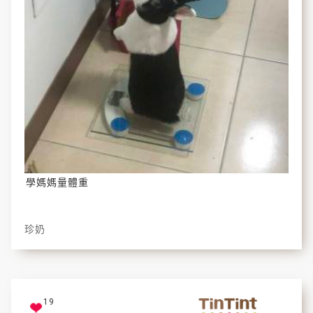
學媽媽量體重
珍奶
19