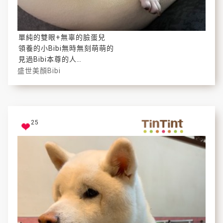
單純的雙眼+無辜的臉蛋兒
領養的小Bibi無時無刻萌萌的
見過Bibi本尊的人
皆已融化
盛世美顏Bibi
25