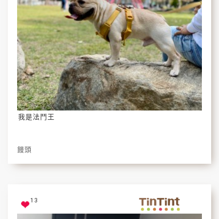
我是法鬥王
饅頭
13