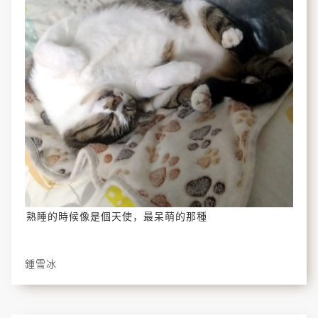
熟睡的時候像是個天使，最呆萌的那種
鍾雪冰