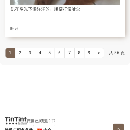
趴在陽光下懶洋洋的，順便打個哈欠
旺旺
1
2
3
4
5
6
7
8
9
>
共 56 頁
做自己的照片书