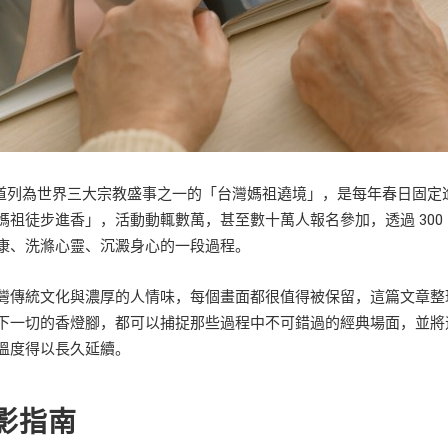
y 探索頻道列為世界三大宗教盛事之一的「台灣媽祖遶境」，是每年春日
媽祖徒步進香」，活動動輒數萬，甚至數十萬人報名參加，透過 300
康、洗滌心靈、沉澱身心的一段過程。
灣傳統文化與濃厚的人情味，每個畫面都很值得被保留，這篇文章整
下一切的香燈腳，都可以捕捉那些過程中不可錯過的經典場面，並將
溫度得以長久延續。
影指南