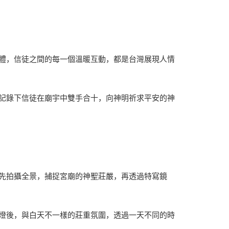
體，信徒之間的每一個溫暖互動，都是台灣展現人情
記錄下信徒在廟宇中雙手合十，向神明祈求平安的神
先拍攝全景，捕捉宮廟的神聖莊嚴，再透過特寫鏡
燈後，與白天不一樣的莊重氛圍，透過一天不同的時