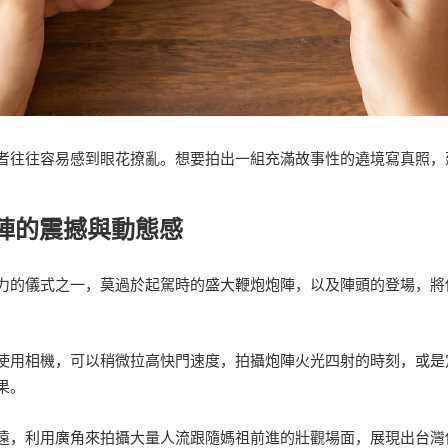
者往往容易感到眼花撩亂。想要拍出一組充滿故事性的遶境寫真照，
炮陣的震撼與動態感
力的儀式之一，莫過於起駕時的盛大鞭炮炮陣，以及陣頭的登場，將
使用相機，可以稍微拉高快門速度，拍攝炮陣火光四射的時刻，或是
果。
遠，利用廣角來拍攝大量人流跟隨媽祖前進的壯觀場面，展現出台灣