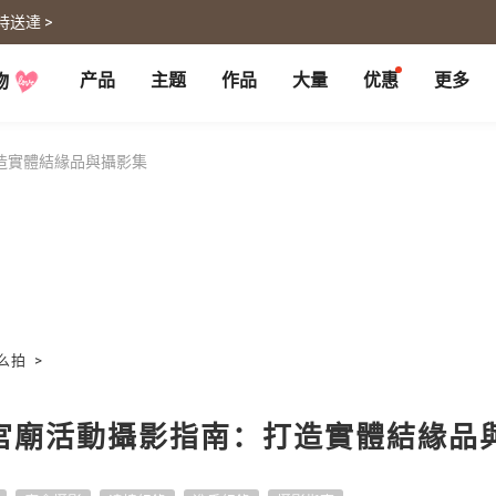
時送達 >
产品
主题
作品
大量
优惠
更多
物
P
月历大量优惠
部落格
客制企业礼品
联名商品
大量採購諮詢
代编服务
婚礼
旅游
造實體結緣品與攝影集
婚纱本
旅游书
贺卡
卡类
喜帖
旅行摄影
卡片
明信片
谢卡
明信片
大卡片
代寄明信片
邀请卡
快拍卡
婚礼布置
随行手札
婚礼邀请卡
拍拍卡
结婚书约
代寄明信片
么拍
>
相片冲印
证书
宠物
回忆
相片冲印
结婚书约
宮廟活動攝影指南：打造實體結緣品
毛孩桌历
自传回忆录
随手翻
生日书
生命故事