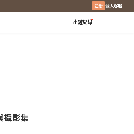
注册
登入
客服
出遊紀錄
创作展览
校园
庆祝
毕业纪念册
生日书
月历手帐
毕业礼物
生日卡片
经典桌历
分班纪录本
情侣 / 交往纪念
横式桌历
小日桌历
社团纪录
结婚周年
经典挂历
活动记录
全家福
木座桌历
相片笔记本
日记本
摄影
與攝影集
专业摄影集
风景摄影