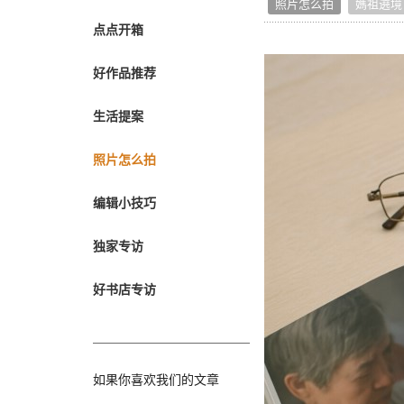
照片怎么拍
媽祖遶境
转职纪念
点点开箱
奖励旅游
企业赠品
好作品推荐
生活提案
照片怎么拍
编辑小技巧
独家专访
好书店专访
如果你喜欢我们的文章