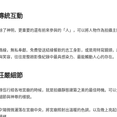
的傳統互動
除了神明，更重要的還有前來參與的「人」，可以將人物作為拍攝主
路線，無私奉獻、免費發送結緣餐飲的志工身影，或是用特寫鏡頭，
與笑容，往往是整趟影像紀錄中最具感染力、最能觸動人心的存在。
與莊嚴細節
隊伍行經各地宮廟的時候，就是拍攝靜態建築之美的最佳時機。可以
細節與神尊的樣貌。
夕陽微微灑落在宮廟中央，將宮廟照射出溫暖的色調，以及晚上亮起
模樣。