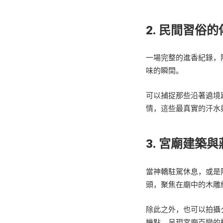
2. 民間習俗
一場完整的進香紀錄，
味的瞬間。
可以捕捉那些沿著遶境
情，這些最真實的汗水
3. 宮廟建築
當神轎駐駕休息，或是
頭，聚焦在廟中的木雕
除此之外，也可以拍攝
機點，呈現宮廟百變的