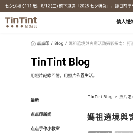
七夕送禮 $111 起，8/12 (三) 前下單選「2025 七夕特急」，節日前準
情人禮
点点印 AP
节日
全产品系列
|
周边配件
|
产品比较
宝宝
点点印
Blog
媽祖遶境與宮廟活動攝影指南：打
生日礼物
0 岁 怀孕日记
相片书
框画海报
New
TinTint Blog
新年礼物
1 月 弥月小卡
文库本
无框画
情人节
1 岁 周岁生日书
写真本
木框画
用照片記錄回憶，用照片佈置生活。
映画本
海报
毕业纪念
1-3 岁 亲子共读本
故事本
海报年历
母亲节
3-6 岁 好宝宝卡
主题本
父亲节
杂志本
TinTint Blog
>
照片怎
New
最新
精装写真本
教师节
社群书
职场
经典布帧本
圣诞交换礼物
点点印新闻
Fastbook
媽祖遶境與
精装映画本
名片
Fastbook 精装本
退休纪念
点点手作小教室