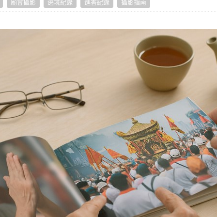
廟會攝影
遶境紀錄
進香紀錄
攝影指南
宠物拍立得
纪念品
沙龙写真
追星紀錄
宠物明星海报