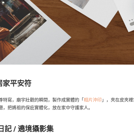
居家平安符
尊特寫，廟宇壯觀的瞬間，製作成實體的「
相片沖印
」，夾在皮夾裡
廳，把媽祖的保庇實體化，放在家中守護家人。
日記 / 遶境攝影集