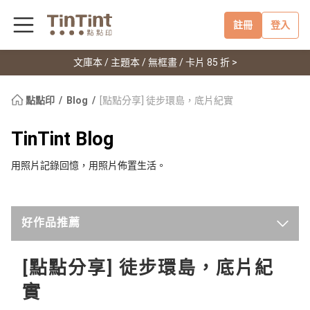
註冊
登入
文庫本 / 主題本 / 無框畫 / 卡片 85 折 >
點點印
Blog
[點點分享] 徒步環島，底片紀實
TinTint Blog
用照片記錄回憶，用照片佈置生活。
好作品推薦
最新
[點點分享] 徒步環島，底片紀
實
點點印新聞