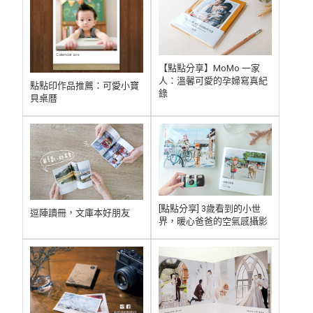
【點點分享】MoMo 一家
人：溫馨可愛的孕婦寫真紀
點點印作品推薦：可愛小寶
錄
貝桌曆
[點點分享] 3歲看到的小世
逗陣讀冊，文庫本好朋友
界，暖心爸爸的空氣感攝影