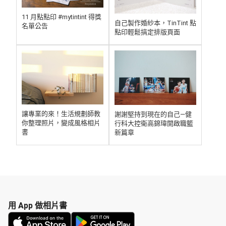
11 月點點印 #mytintint 得獎
自己製作婚紗本，TinTint 點
名單公告
點印輕鬆搞定排版頁面
讓專業的來！生活規劃師教
謝謝堅持到現在的自己—健
你整理照片，變成風格相片
行科大控衛高錦瑋開啟職籃
書
新篇章
用 App 做相片書