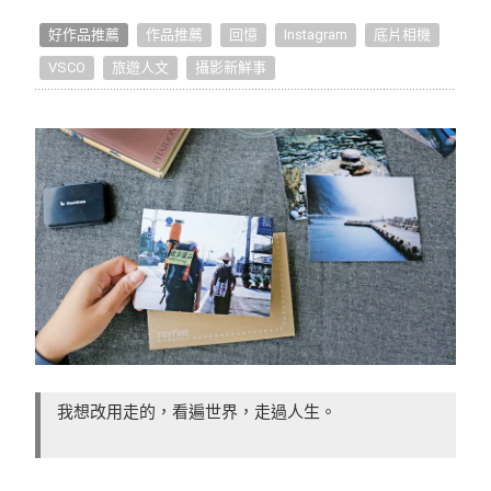
點點手作小教室
好作品推薦
作品推薦
回憶
Instagram
底片相機
VSCO
旅遊人文
攝影新鮮事
點點開箱
生活提案
照片怎麼拍
編輯小技巧
獨家專訪
好書店專訪
我想改用走的，看遍世界，走過人生。