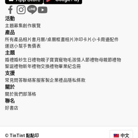
活動
主題募集
創作展覽
產品
所有產品
相片書
月曆/桌曆
框畫
相片沖印
卡片小卡
周邊配件
運送小幫手
售價表
主題
婚禮婚紗
生日禮物
親子寶寶
寵物毛孩
情人節禮物
母親節禮物
聖誕禮物
新年禮物
交換禮物
畢業紀念冊
支援
常見問答
聯絡客服
客製企業禮品
隱私條款
關於
關於我們
部落格
聯名
好書店
© TinTint 點點印
中文