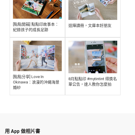
[點點開箱] 點點印故事本：
逗陣讀冊，文庫本好朋友
紀錄孩子的成長足跡
[點點分享] Love In
8月點點印 #mytintint 得獎名
Okinawa：浪漫的沖繩海景
單公告，達人教你怎麼拍
婚紗
用 App 做相片書