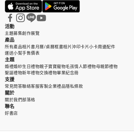
活動
主題募集
創作展覽
產品
所有產品
相片書
月曆/桌曆
框畫
相片沖印
卡片小卡
周邊配件
運送小幫手
售價表
主題
婚禮婚紗
生日禮物
親子寶寶
寵物毛孩
情人節禮物
母親節禮物
聖誕禮物
新年禮物
交換禮物
畢業紀念冊
支援
常見問答
聯絡客服
客製企業禮品
隱私條款
關於
關於我們
部落格
聯名
好書店