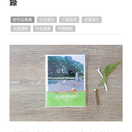
錄
點點手作小教室
好作品推薦
大文庫本
人像寫真
兒童親子
點點開箱
兒童攝影
作品推薦
手機攝影
生活提案
照片怎麼拍
編輯小技巧
獨家專訪
好書店專訪