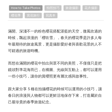
Handmade Classroom
How to Take Photos
拍照技巧
旅遊攝影
花卉攝影
櫻花季
賞花旅行
寫真本
TinTint Unboxing
Recommended Projects
滿開、深淺不一的粉色櫻花搭配湛藍的天空，微風吹過的
時候，飄起浪漫的「櫻吹雪」，春天的櫻花季是許多人每
Life Inspirations
年最期待的旅途風景，更是攝影愛好者與喜歡花景的人不
可錯過的旅遊時機。
Editing Tips
而想在滿開的櫻花中拍出與眾不同的美照，不僅僅只是把
Exclusive Interview
鏡頭對準花海而已，在構圖、光線與互動上，都可以運用
一些小技巧，讓你的賞櫻照更有層次感與故事性。
TinTint Bookstore Interview
跟大家分享 5 種在拍攝櫻花的時候可以運用的小技巧，讓
春日的浪漫與人物都可以更鮮活地保存下來，打造屬於自
己最珍貴的春季旅遊紀念。