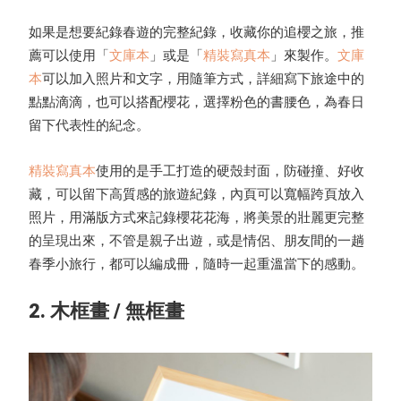
如果是想要紀錄春遊的完整紀錄，收藏你的追櫻之旅，推
薦可以使用「
文庫本
」或是「
精裝寫真本
」來製作。
文庫
本
可以加入照片和文字，用隨筆方式，詳細寫下旅途中的
點點滴滴，也可以搭配櫻花，選擇粉色的書腰色，為春日
留下代表性的紀念。
精裝寫真本
使用的是手工打造的硬殼封面，防碰撞、好收
藏，可以留下高質感的旅遊紀錄，內頁可以寬幅跨頁放入
照片，用滿版方式來記錄櫻花花海，將美景的壯麗更完整
的呈現出來，不管是親子出遊，或是情侶、朋友間的一趟
春季小旅行，都可以編成冊，隨時一起重溫當下的感動。
2. 木框畫 / 無框畫