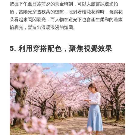
把握下午至日落前夕的黃金時刻，可以大膽嘗試逆光拍
攝，當陽光穿透枝葉的縫隙，照射著櫻花花瓣時，會讓花
朵看起來閃閃發亮，而人物在逆光下也會產生柔和的邊緣
輪廓光，營造出溫暖浪漫的氛圍。
5. 利用穿搭配色，聚焦視覺效果