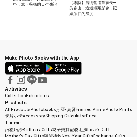
【專訪】麗明營造董事長—
空，寫下爸媽的人生傳記
吳春山，透過鏡頭影像，延
續旅行的溫度
Make Photo Books with the App
Activities
Collection
Exhibitions
Products
All Products
Photobooks
月曆/桌曆
Framed Prints
Photo Prints
卡片小卡
Accessory
Shipping Calculator
Price
Theme
婚禮婚紗
Birthday Gifts
親子寶寶
寵物毛孩
Love's Gift
Mother's Day Gifts
聖誕禮物
New Year Gifts
Exchange Gifts