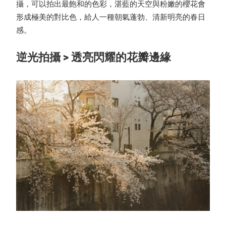
攝，可以拍出最飽和的色彩，湛藍的天空與粉嫩的櫻花會
形成極美的對比色，給人一種朝氣蓬勃、清新明亮的春日
感。
逆光拍攝 > 透亮閃耀的花瓣邊緣