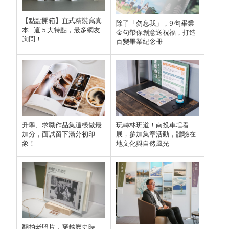
【點點開箱】直式精裝寫真
除了「勿忘我」，9 句畢業
本—這 5 大特點，最多網友
金句帶你創意送祝福，打造
詢問！
百變畢業紀念冊
玩轉林班道！南投車埕看
升學、求職作品集這樣做最
展，參加集章活動，體驗在
加分，面試留下滿分初印
地文化與自然風光
象！
翻拍老照片，穿越歷史時