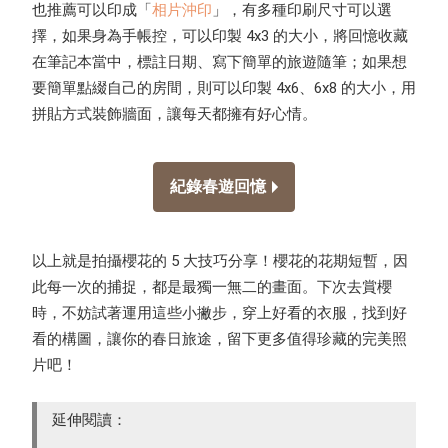
也推薦可以印成「
相片沖印
」，有多種印刷尺寸可以選
擇，如果身為手帳控，可以印製 4x3 的大小，將回憶收藏
在筆記本當中，標註日期、寫下簡單的旅遊隨筆；如果想
要簡單點綴自己的房間，則可以印製 4x6、6x8 的大小，用
拼貼方式裝飾牆面，讓每天都擁有好心情。
紀錄春遊回憶
以上就是拍攝櫻花的 5 大技巧分享！櫻花的花期短暫，因
此每一次的捕捉，都是最獨一無二的畫面。下次去賞櫻
時，不妨試著運用這些小撇步，穿上好看的衣服，找到好
看的構圖，讓你的春日旅途，留下更多值得珍藏的完美照
片吧！
延伸閱讀：