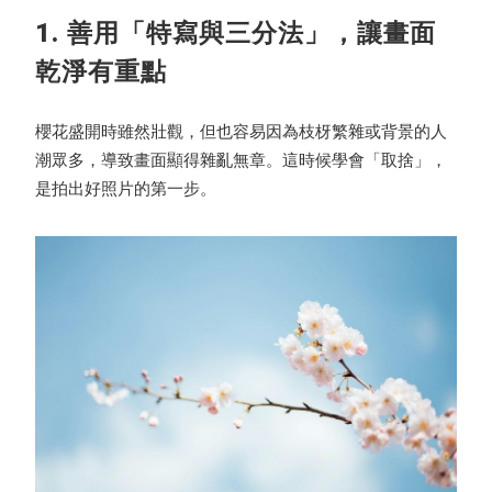
1. 善用「特寫與三分法」，讓畫面
乾淨有重點
櫻花盛開時雖然壯觀，但也容易因為枝枒繁雜或背景的人
潮眾多，導致畫面顯得雜亂無章。這時候學會「取捨」，
是拍出好照片的第一步。