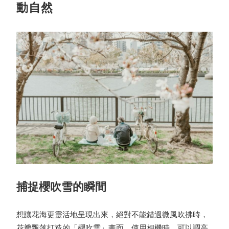
動自然
捕捉櫻吹雪的瞬間
想讓花海更靈活地呈現出來，絕對不能錯過微風吹拂時，
花瓣飄落打造的「櫻吹雪」畫面。使用相機時，可以調高