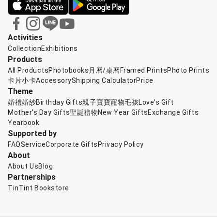
Activities
Collection
Exhibitions
Products
All Products
Photobooks
月曆/桌曆
Framed Prints
Photo Prints
卡片小卡
Accessory
Shipping Calculator
Price
Theme
婚禮婚紗
Birthday Gifts
親子寶寶
寵物毛孩
Love's Gift
Mother's Day Gifts
聖誕禮物
New Year Gifts
Exchange Gifts
Yearbook
Supported by
FAQ
Service
Corporate Gifts
Privacy Policy
About
About Us
Blog
Partnerships
TinTint Bookstore