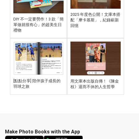
2025 年度色公開！文庫本搭
DIY 不一定要勞作！3 款「簡
配「摩卡慕斯」，紀錄嶄新
單做就很有心」的超美生日
回憶
禮物
[點點分享] 陪伴孩子成長的
用文庫本出版自傳！《陳金
羽球之旅
枝》退而不休的人生哲學
Make Photo Books with the App