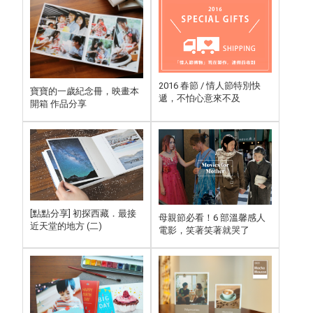
2016 春節 / 情人節特別快
寶寶的一歲紀念冊，映畫本
遞，不怕心意來不及
開箱 作品分享
[點點分享] 初探西藏．最接
母親節必看！6 部溫馨感人
近天堂的地方 (二)
電影，笑著笑著就哭了