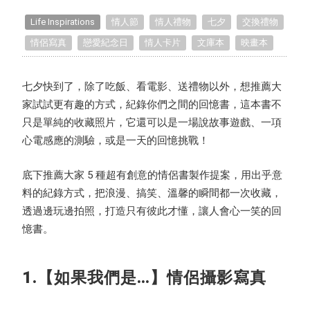
Handmade Classroom
Life Inspirations
情人節
情人禮物
七夕
交換禮物
情侶寫真
戀愛紀念日
情人卡片
文庫本
映畫本
TinTint Unboxing
Recommended Projects
七夕快到了，除了吃飯、看電影、送禮物以外，想推薦大
家試試更有趣的方式，紀錄你們之間的回憶書，這本書不
How to Take Photos
只是單純的收藏照片，它還可以是一場說故事遊戲、一項
心電感應的測驗，或是一天的回憶挑戰！
Editing Tips
底下推薦大家 5 種超有創意的情侶書製作提案，用出乎意
Exclusive Interview
料的紀錄方式，把浪漫、搞笑、溫馨的瞬間都一次收藏，
透過邊玩邊拍照，打造只有彼此才懂，讓人會心一笑的回
TinTint Bookstore Interview
憶書。
1.【如果我們是…】情侶攝影寫真