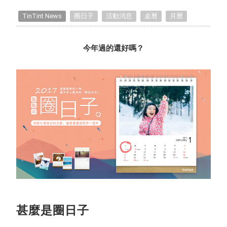
TinTint Unboxing
TinTint News
圈日子
活動消息
桌曆
月曆
Recommended Projects
今年過的還好嗎？
Life Inspirations
How to Take Photos
Editing Tips
Exclusive Interview
TinTint Bookstore Interview
甚麼是圈日子