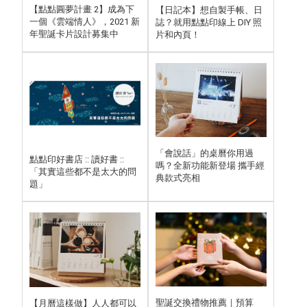
【點點圓夢計畫 2】成為下
【日記本】想自製手帳、日
一個《雲端情人》，2021 新
誌？就用點點印線上 DIY 照
年聖誕卡片設計募集中
片和內頁！
「會說話」的桌曆你用過
點點印好書店 :: 讀好書 ::
嗎？全新功能新登場 攜手經
「其實這些都不是太大的問
典款式亮相
題」
聖誕交換禮物推薦｜預算
【月曆這樣做】人人都可以