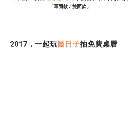
「單面款 / 雙面款」
2017，一起玩
圈日子
抽免費桌曆