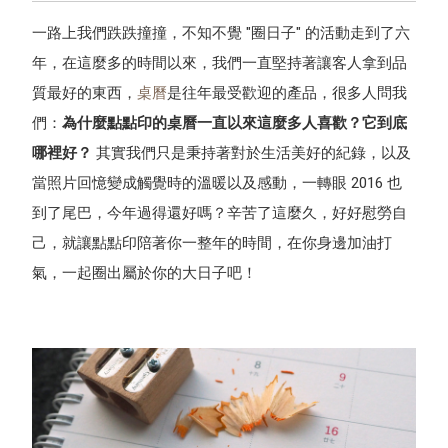
一路上我們跌跌撞撞，不知不覺 "圈日子" 的活動走到了六
年，在這麼多的時間以來，我們一直堅持著讓客人拿到品
質最好的東西，
桌曆
是往年最受歡迎的產品，很多人問我
們：
為什麼點點印的桌曆一直以來這麼多人喜歡？它到底
哪裡好？
其實我們只是秉持著對於生活美好的紀錄，以及
當照片回憶變成觸覺時的溫暖以及感動，一轉眼 2016 也
到了尾巴，今年過得還好嗎？辛苦了這麼久，好好慰勞自
己，就讓點點印陪著你一整年的時間，在你身邊加油打
氣，一起圈出屬於你的大日子吧！