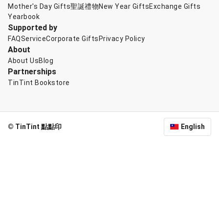
Mother's Day Gifts
聖誕禮物
New Year Gifts
Exchange Gifts
Yearbook
Supported by
FAQ
Service
Corporate Gifts
Privacy Policy
About
About Us
Blog
Partnerships
TinTint Bookstore
© TinTint 點點印
English