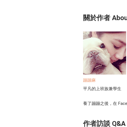
關於作者 About 
蹦蹦麻
平凡的上班族兼學生
養了蹦蹦之後，在 Fa
作者訪談 Q&A