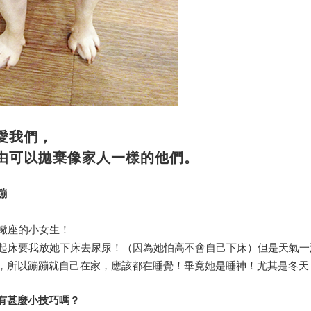
愛我們，
由可以拋棄像家人一樣的他們。
蹦
是天蠍座的小女生！
叫我起床要我放她下床去尿尿！（因為她怕高不會自己下床）但是天氣
，所以蹦蹦就自己在家，應該都在睡覺！畢竟她是睡神！尤其是冬天
中有甚麼小技巧嗎？