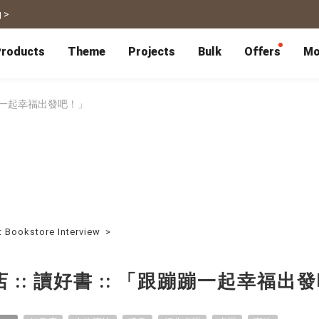
 >
roducts
Theme
Projects
Bulk
Offers
Mo
P
Bulk Calendars
Blog
Corporate Gifts
Co-Branding
Editor Service
大量採購諮詢
Wedding
Travel
跟蹦蹦一起幸福出發吧！」
Wedding Album
Travel Guidebook
 & Poster
Greeting Cards
Cards
Wedding Invitations
Travel Photography
Greeting Cards
Postcard
Thank You Cards
Postcard
Greeting Folded Card-L
Mailing Postca
Invitations
SnapCard
Wedding Decorations
Travel Journal
ndar
Wedding Invitations
Handycard
Marriage Certificate
Mailing Postcard
t Bookstore Interview
>
Pet
Memories
Books
Photo Prints
Certificate
 :: 讀好書 :: 「跟蹦蹦一起幸福出
Photo Prints
Marriage Certi
Fur Baby Desk
Autobiography
ook
Flipbook
Calendar
Life Story Book