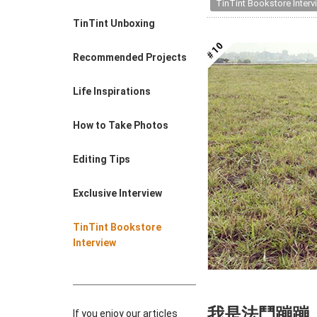
TinTint Bookstore Interv
Farewell Book
TinTint Unboxing
Employee Travel
Business Gifts
Recommended Projects
Life Inspirations
How to Take Photos
Editing Tips
Exclusive Interview
TinTint Bookstore
Interview
我是法鬥蹦蹦
If you enjoy our articles