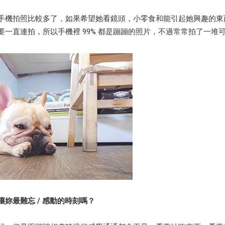
手機拍照比較多了，如果希望她看鏡頭，小零食和能引起她興趣的東
要一直連拍，所以手機裡 99% 都是蹦蹦的照片，不過常常拍了一堆
讓妳最難忘 / 感動的時刻嗎？