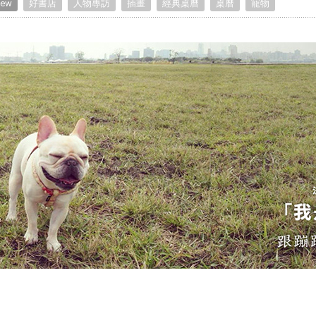
iew
好書店
人物專訪
插畫
經典桌曆
桌曆
寵物
Birthday Book
Souvenir
Pet Polaroids
追星紀錄
Salon Portraits for
Pets
Pet Celebrity Posters