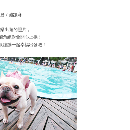
曆 / 蹦蹦麻
蹦快樂出遊的照片，
嘴角絕對會開心上揚！
跟蹦蹦一起幸福出發吧！