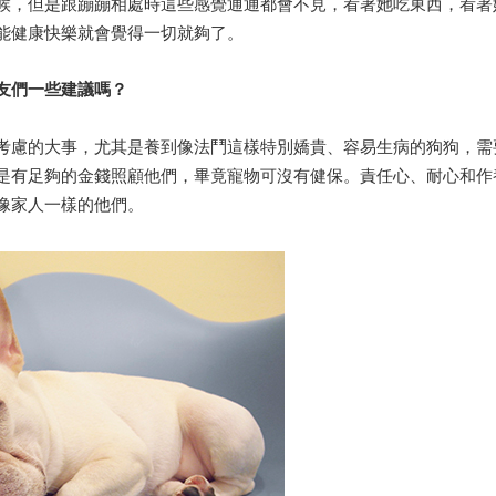
候，但是跟蹦蹦相處時這些感覺通通都會不見，看著她吃東西，看著
能健康快樂就會覺得一切就夠了。
朋友們一些建議嗎？
考慮的大事，尤其是養到像法鬥這樣特別嬌貴、容易生病的狗狗，需
是有足夠的金錢照顧他們，畢竟寵物可沒有健保。責任心、耐心和作
像家人一樣的他們。