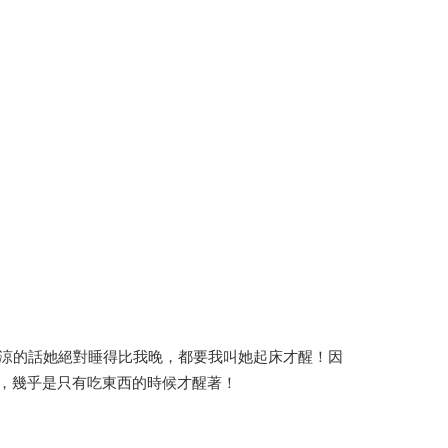
一涼的話她絕對睡得比我晚，都要我叫她起床才醒！因
，幾乎是只有吃東西的時候才醒著！