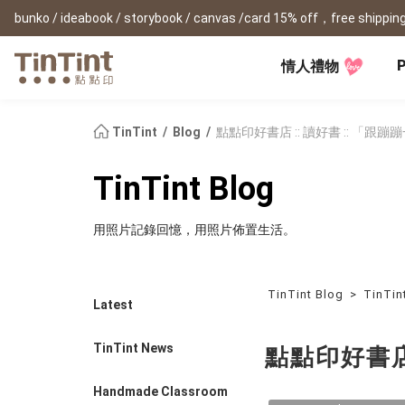
bunko / ideabook / storybook / canvas /card 15% off，free shipping
P
情人禮物
TinTint AP
Festival
All Products
|
Accessory
|
Product Comparison
Baby
TinTint
Blog
點點印好書店 :: 讀好書 :: 「
Birthday Gifts
(0Y) Pregnancy Diary
Photobooks
Framed Prints
New
TinTint Blog
New Year Gifts
(1M) Milestone Card
Bunko
Canvas Prints
Valentine's Day
(1Y) Birthday Book
Shashinbook
Framed Prints
用照片記錄回憶，用照片佈置生活。
Lay Flat Square Book
Poster
Graduation Memory
(1-3Y) Family Book
Storybook
Poster Year Cale
Mother's Day
(3-6Y) Sticker Card
Ideabook
Father's Day
Fotozine
TinTint Blog
>
TinTin
New
Latest
Hardcover Shashinbook
Teacher's Day
Business
Social Media 
Classic Clothbound Portrait
Christmas Gifts
TinTint News
點點印好書店
Book
Fastbook
Business Cards
Lay Flat Hardcover Portrait
Hardcover Fastb
Retirement Book
Book-L
Handmade Classroom