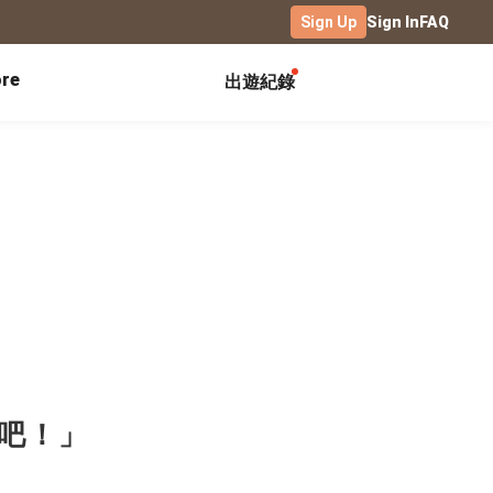
Sign Up
Sign In
FAQ
re
出遊紀錄
Exhibitions
Campus
Celebration
Yearbook
Birthday Book
Calendar Notebook
Graduation Gift
Birthday Card
Desk Calendar
Class Record Book
Love Story
rd
Desk Calendar Landscape
Desk Calendar-S
Club Records
Wedding Anniversary
Wall Calendar
Activity Log
Family Portrait
Wooden Base Calendar
Photo Notebook
Diary
Photography
發吧！」
ficate
Portfolio
Landscape