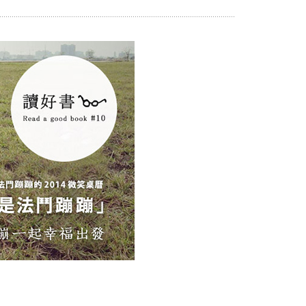
Portrait
Wall Display
Poster