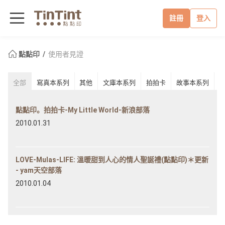
註冊
登入
點點印
使用者見證
全部
寫真本系列
其他
文庫本系列
拍拍卡
故事本系列
點點印。拍拍卡-My Little World-新浪部落
2010.01.31
LOVE-Mulas-LIFE: 溫暖甜到人心的情人聖誕禮(點點印)＊更新
- yam天空部落
2010.01.04