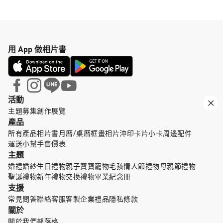
用 App 做相片書
活動
主題募集
創作展覽
產品
所有產品
相片書
月曆/桌曆
框畫
相片沖印
卡片小卡
周邊配件
運送小幫手
售價表
主題
婚禮婚紗
生日禮物
親子寶寶
寵物毛孩
情人節禮物
母親節禮物
聖誕禮物
新年禮物
交換禮物
畢業紀念冊
支援
常見問答
聯絡客服
客製企業禮品
隱私條款
關於
關於我們
部落格