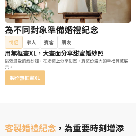
為不同對象準備婚禮紀念
情侣
家人
賓客
朋友
用無框畫XL，大畫面分享甜蜜婚紗照
挑張最愛的婚紗照，在婚禮上分享甜蜜，將這份盛大的幸福質感展
示。
製作無框畫XL
客製婚禮紀念
，為重要時刻增添