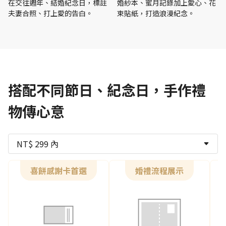
在交往週年、結婚紀念日，標註
婚紗本、蜜月記錄加上愛心、花
夫妻合照、打上愛的告白。
束貼紙，打造浪漫紀念。
搭配不同節日、紀念日，手作禮
物傳心意
NT$ 299 內
喜餅感謝卡首選
婚禮流程展示