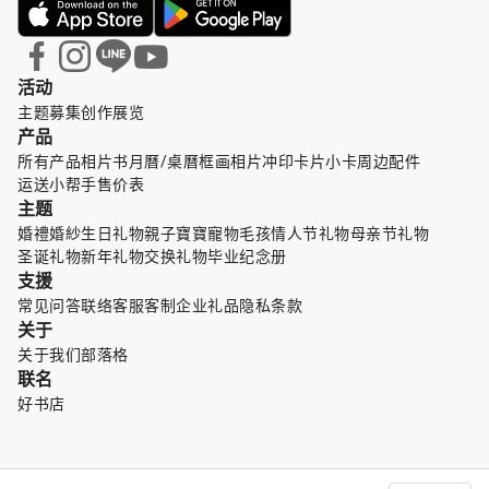
活动
主题募集
创作展览
产品
所有产品
相片书
月曆/桌曆
框画
相片冲印
卡片小卡
周边配件
运送小帮手
售价表
主题
婚禮婚紗
生日礼物
親子寶寶
寵物毛孩
情人节礼物
母亲节礼物
圣诞礼物
新年礼物
交换礼物
毕业纪念册
支援
常见问答
联络客服
客制企业礼品
隐私条款
关于
关于我们
部落格
联名
好书店