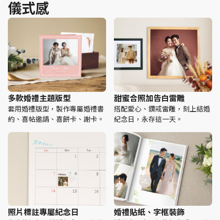
儀式感
多款婚禮主題版型
甜蜜合照加告白雷雕
套用婚禮版型，製作專屬婚禮書
搭配愛心、鑽戒雷雕，刻上結婚
約、喜帖邀請、喜餅卡、謝卡。
紀念日，永存這一天。
照片標註專屬紀念日
婚禮貼紙、字框裝飾