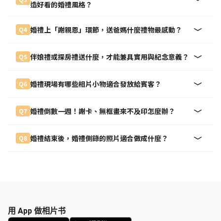
造好看的婚禮風格？
婚禮上「謝親恩」環節，送爸媽什麼禮物最感動？
Q4
伴娘禮或探房禮送什麼，才能兼具實用與紀念意義？
Q5
婚禮現場有哪些相片小物適合發放給賓客？
Q6
婚禮倒數一週！謝卡、無框畫來不及印怎麼辦？
Q7
婚禮結束後，婚禮側錄的照片適合做成什麼？
Q8
用 App 做相片书