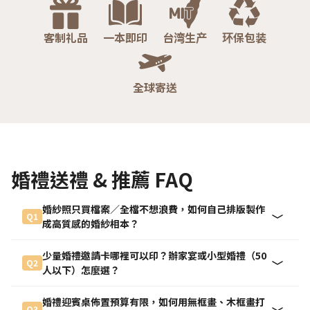
客制礼品
一本即印
台湾生产
环保包装
全球寄送
婚禮送禮 & 推薦 FAQ
婚紗照只買檔案／全檔不想浪費，如何自己排版製作
Q1
成高質感的婚紗相本？
少量婚禮邀請卡哪裡可以印？辦家宴或小型婚禮（50
Q2
人以下）怎麼選？
婚禮迎賓桌佈置預算有限，如何用無框畫、木框畫打
Q3