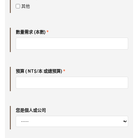
其他
數量需求 (本數)
*
預算 ( NT$/本 或總預算)
*
您是個人或公司