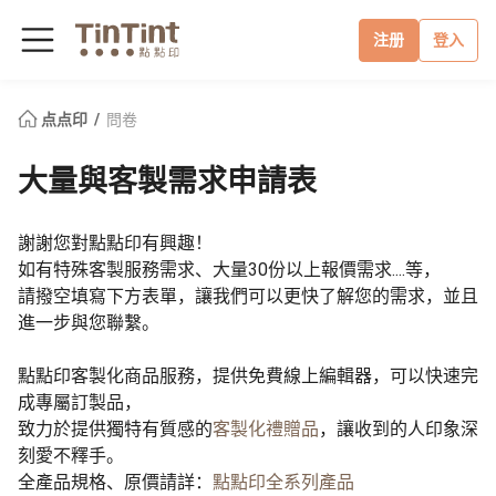
注册
登入
点点印
問卷
大量與客製需求申請表
謝謝您對點點印有興趣！
如有特殊客製服務需求、大量30份以上報價需求....等，
請撥空填寫下方表單，讓我們可以更快了解您的需求，並且
進一步與您聯繫。
點點印客製化商品服務，提供免費線上編輯器，可以快速完
成專屬訂製品，
致力於提供獨特有質感的
客製化禮贈品
，讓收到的人印象深
刻愛不釋手。
全產品規格、原價請詳：
點點印全系列產品