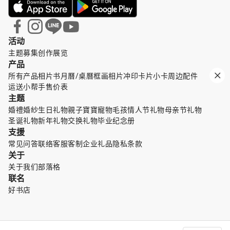
活动
主题募集
创作展览
产品
所有产品
相片书
月曆/桌曆
框画
相片冲印
卡片小卡
周边配件
运送小帮手
售价表
主题
婚禮婚紗
生日礼物
親子寶寶
寵物毛孩
情人节礼物
母亲节礼物
圣诞礼物
新年礼物
交换礼物
毕业纪念册
支援
常见问答
联络客服
客制企业礼品
隐私条款
关于
关于我们
部落格
联名
好书店