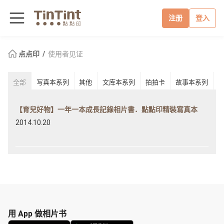
注册
登入
点点印
使用者见证
全部
写真本系列
其他
文库本系列
拍拍卡
故事本系列
【育兒好物】一年一本成長記錄相片書．點點印精裝寫真本
2014.10.20
用 App 做相片书