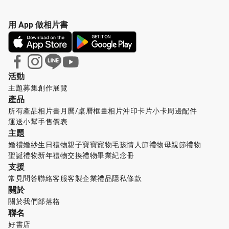
用 App 做相片書
活動
主題募集
創作展覽
產品
所有產品
相片書
月曆/桌曆
框畫
相片沖印
卡片小卡
周邊配件
運送小幫手
售價表
主題
婚禮婚紗
生日禮物
親子寶寶
寵物毛孩
情人節禮物
母親節禮物
聖誕禮物
新年禮物
交換禮物
畢業紀念冊
支援
常見問答
聯絡客服
客製企業禮品
隱私條款
關於
關於我們
部落格
聯名
好書店