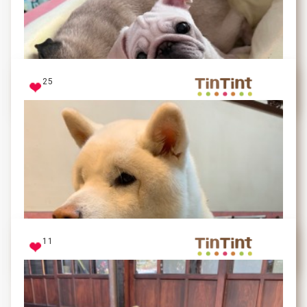
睡到翻掉惹
25
焦糖
單純的雙眼+無辜的臉蛋兒
領養的小Bibi無時無刻萌萌的
見過Bibi本尊的人
11
皆已融化
盛世美顏Bibi