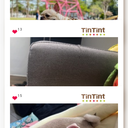
人見人愛的心甘寶貝～時常出現浮誇的表情！
13
毛毛
我是法鬥王
15
饅頭