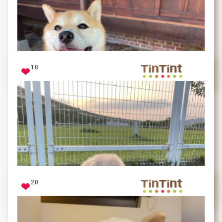
全身最重的就是這顆頭
18
Umi
Popo出門散步就會開心的嘴巴合不攏，紀卅庵是她常去
上廁所的地方
20
Popo