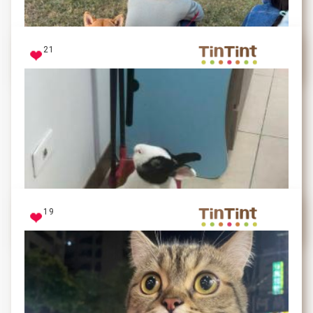
我最喜歡出門跑跑了weeee~
21
熊熊
跟爸爸在最愛的大草皮，背對背坐著，好開心唷
19
旺柴