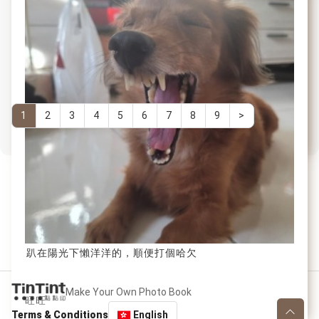
時不時就裝可愛，吸引大家注意，還偷眨眼電大家一下
Total
～
1
2
3
4
5
6
7
8
9
>
56
pages
搞怪Hana
趴在陽光下懶洋洋的，順便打個哈欠
Make Your Own Photo Book
旺旺
Terms & Conditions
English