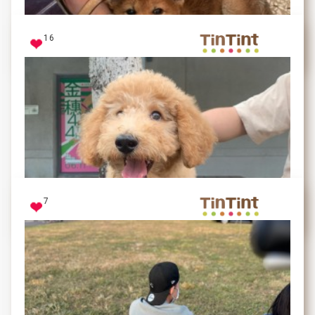
笑容甜到不行的小狗狗(๑´ڡ`๑)
16
牛奶ᴍɪʟᴋʏ
饋咖
7
肉圓