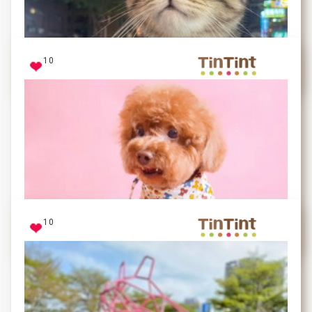
學媽媽量體重
10
珍奶
出門玩～
10
妞妞