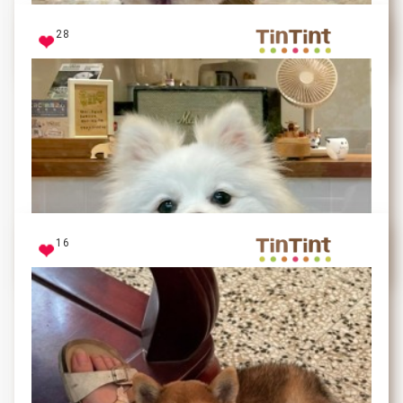
28
鍾雪冰
貪吃的小胖子
看到糯糯貪吃的模樣都會覺得很可愛
16
糯糯