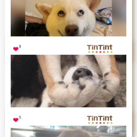
每次去公園都急速奔跑的樣子，超級口愛
8
燕麥
ㄌㄩㄝ～
5
熊熊