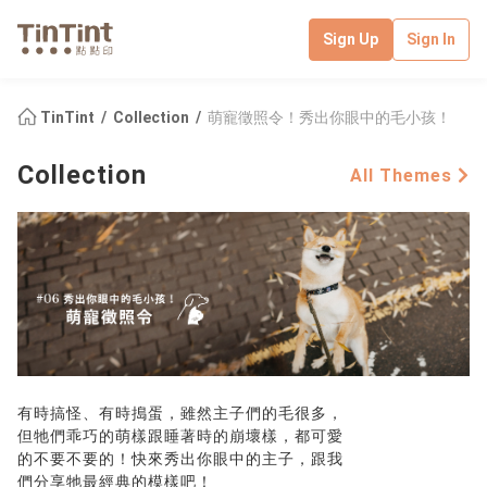
Sign Up
Sign In
TinTint
Collection
萌寵徵照令！秀出你眼中的毛小孩！
Collection
All Themes
有時搞怪、有時搗蛋，雖然主子們的毛很多，
但牠們乖巧的萌樣跟睡著時的崩壞樣，都可愛
的不要不要的！快來秀出你眼中的主子，跟我
們分享牠最經典的模樣吧！