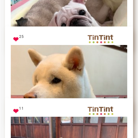
睡到翻掉惹
25
焦糖
單純的雙眼+無辜的臉蛋兒
領養的小Bibi無時無刻萌萌的
見過Bibi本尊的人
11
皆已融化
盛世美顏Bibi