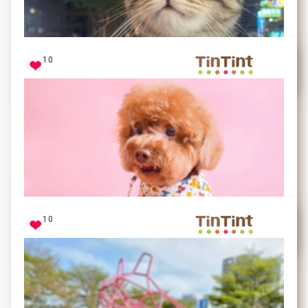
學媽媽量體重
10
珍奶
出門玩～
10
妞妞