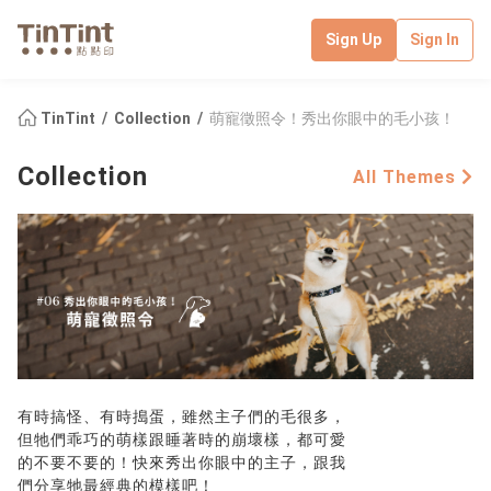
Sign Up
Sign In
TinTint
Collection
萌寵徵照令！秀出你眼中的毛小孩！
Collection
All Themes
有時搞怪、有時搗蛋，雖然主子們的毛很多，
但牠們乖巧的萌樣跟睡著時的崩壞樣，都可愛
的不要不要的！快來秀出你眼中的主子，跟我
們分享牠最經典的模樣吧！