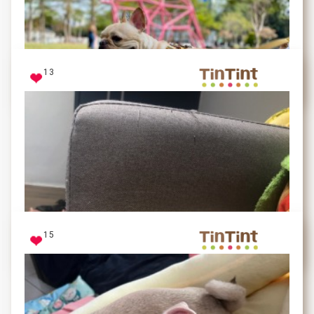
人見人愛的心甘寶貝～時常出現浮誇的表情！
13
毛毛
我是法鬥王
15
饅頭