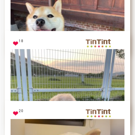
全身最重的就是這顆頭
18
Umi
Popo出門散步就會開心的嘴巴合不攏，紀卅庵是她常去
上廁所的地方
20
Popo