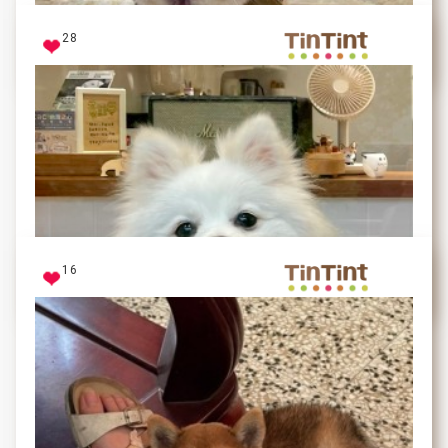
28
鍾雪冰
貪吃的小胖子
看到糯糯貪吃的模樣都會覺得很可愛
16
糯糯