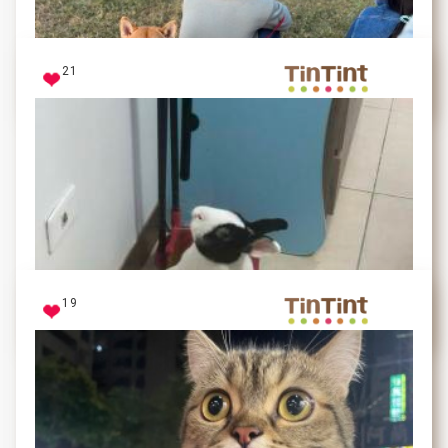
我最喜歡出門跑跑了weeee~
21
熊熊
跟爸爸在最愛的大草皮，背對背坐著，好開心唷
19
旺柴