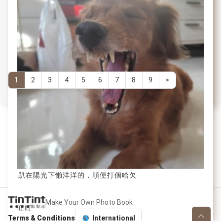
時不時就裝可愛，吸引大家注意，還偷眨眼電大家一下
Total
～
1
2
3
4
5
6
7
8
9
>
56
pages
搞怪Hana
趴在陽光下懶洋洋的，順便打個哈欠
Make Your Own Photo Book
旺旺
Terms & Conditions
International