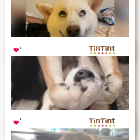
每次去公園都急速奔跑的樣子，超級口愛
8
燕麥
ㄌㄩㄝ～
5
熊熊