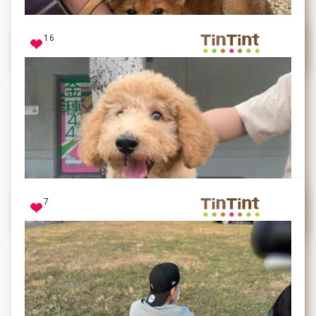
笑容甜到不行的小狗狗(๑´ڡ`๑)
16
牛奶ᴍɪʟᴋʏ
饋咖
7
肉圓