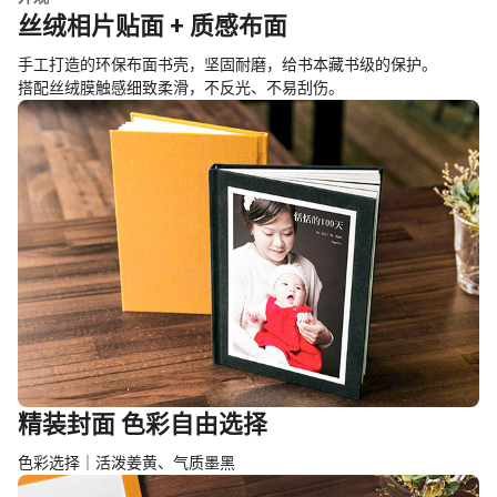
丝绒相片贴面 + 质感布面
手工打造的环保布面书壳，坚固耐磨，给书本藏书级的保护。
搭配丝绒膜触感细致柔滑，不反光、不易刮伤。
精装封面 色彩自由选择
色彩选择｜活泼姜黄、气质墨黑