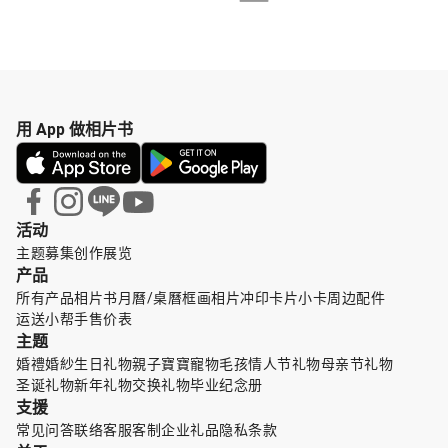
用 App 做相片书
活动
主题募集
创作展览
产品
所有产品
相片书
月曆/桌曆
框画
相片冲印
卡片小卡
周边配件
运送小帮手
售价表
主题
婚禮婚紗
生日礼物
親子寶寶
寵物毛孩
情人节礼物
母亲节礼物
圣诞礼物
新年礼物
交换礼物
毕业纪念册
支援
常见问答
联络客服
客制企业礼品
隐私条款