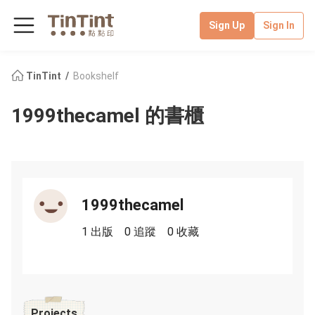
Sign Up
Sign In
TinTint
Bookshelf
1999thecamel 的書櫃
1999thecamel
1 出版
0 追蹤
0 收藏
Projects