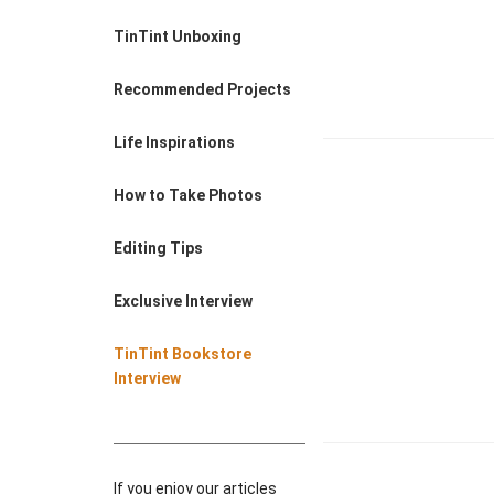
Farewell Book
TinTint Unboxing
Employee Travel
Business Gifts
Recommended Projects
Life Inspirations
How to Take Photos
Editing Tips
Exclusive Interview
TinTint Bookstore
Interview
If you enjoy our articles