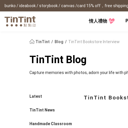
bunko / ideabook / storybook / canvas /card 15% off，free shipping
P
情人禮物
TinTint AP
Festival
All Products
|
Accessory
|
Product Comparison
Baby
TinTint
Blog
TinTint Bookstore Interview
Birthday Gifts
(0Y) Pregnancy Diary
Photobooks
Framed Prints
New
TinTint Blog
New Year Gifts
(1M) Milestone Card
Bunko
Canvas Prints
Valentine's Day
(1Y) Birthday Book
Shashinbook
Framed Prints
Capture memories with photos, adorn your life with p
Lay Flat Square Book
Poster
Graduation Memory
(1-3Y) Family Book
Storybook
Poster Year Cale
Mother's Day
(3-6Y) Sticker Card
Ideabook
Father's Day
Fotozine
New
Latest
TinTint Books
Hardcover Shashinbook
Teacher's Day
Business
Social Media 
Classic Clothbound Portrait
Christmas Gifts
TinTint News
Book
Fastbook
Business Cards
Lay Flat Hardcover Portrait
Hardcover Fastb
Retirement Book
Book-L
Handmade Classroom