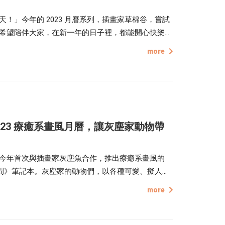
！」今年的 2023 月曆系列，插畫家草棉谷，嘗試
希望陪伴大家，在新一年的日子裡，都能開心快樂、
more
023 療癒系畫風月曆，讓灰塵家動物帶
今年首次與插畫家灰塵魚合作，推出療癒系畫風的
讀時間》筆記本。灰塵家的動物們，以各種可愛、擬人的
新的一年，就讓牠們，帶給你日常的趣味！
more