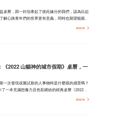
益桌曆，因一封信牽起了彼此緣分的我們，認為比起
了解心路青年們的世界更有意義，同時也期望能親手
幅色彩繽紛的畫作，將他們繪出的心意彙整成點點印
more
我們邁向新的一年！
室：《2022 山貓神的城市假期》桌曆，一
第一次發現或嘗試新的人事物時是什麼樣的感受嗎？
慢游室 合作了一本充滿想像力且色彩繽紛的經典桌曆《2022 山
全新視角觀看人類的城市生活，從 1 月到 12 月，
more