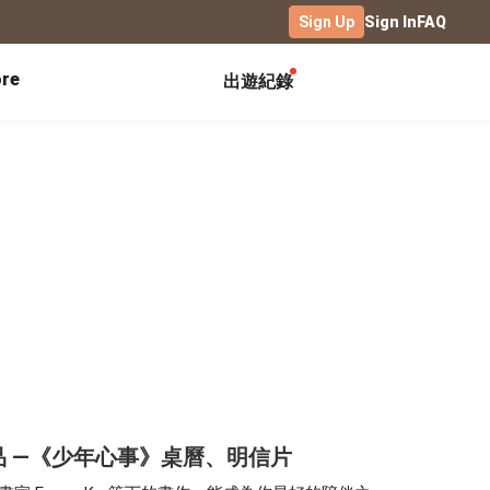
Sign Up
Sign In
FAQ
re
出遊紀錄
Exhibitions
Campus
Celebration
Yearbook
Birthday Book
Calendar Notebook
Graduation Gift
Birthday Card
Desk Calendar
Class Record Book
Love Story
rd
Desk Calendar Landscape
Desk Calendar-S
Club Records
Wedding Anniversary
Wall Calendar
Activity Log
Family Portrait
Wooden Base Calendar
Photo Notebook
Diary
Photography
ficate
Portfolio
畫商品 —《少年心事》桌曆、明信片
Landscape