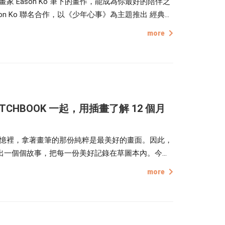
 Eason Ko 筆下的畫作，能成為你最好的陪伴之
Portrait
on Ko 聯名合作，以《少年心事》為主題推出 經典桌
Wall Display
底最柔軟的那一塊，與自己進行一場深度的對話。
Poster
more
TCHBOOK 一起，用插畫了解 12 個月
憶裡，拿著畫筆的那份純粹是最美好的畫面。因此，
觸堆疊出一個個故事，把每一份美好記錄在草圖本內。今
針筆勾勒出 12 種花朵的線條質感，想與
more
讓點編帶你一起看下去吧！