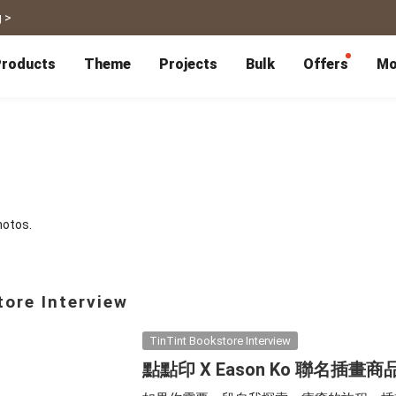
 >
roducts
Theme
Projects
Bulk
Offers
Mo
P
Bulk Calendars
Blog
Corporate Gifts
Co-Branding
Editor Service
大量採購諮詢
Wedding
Travel
Wedding Album
Travel Guidebook
 & Poster
Greeting Cards
Cards
Wedding Invitations
Travel Photography
Greeting Cards
Postcard
Thank You Cards
Postcard
Greeting Folded Card-L
Mailing Postca
hotos.
Invitations
SnapCard
Wedding Decorations
Travel Journal
ndar
Wedding Invitations
Handycard
Marriage Certificate
Mailing Postcard
tore Interview
Pet
Memories
Books
Photo Prints
Certificate
TinTint Bookstore Interview
Photo Prints
Marriage Certi
Fur Baby Desk
Autobiography
點點印 X Eason Ko 聯名插
ook
Flipbook
Calendar
Life Story Book