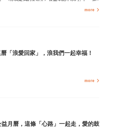
，傳遞牠們的真摯與熱情，也常伴生活左右，陪你走
more
 公益桌曆「浪愛回家」，浪我們一起幸福！
more
3 公益月曆，這條「心路」一起走，愛的鼓