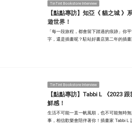
TinTint Bookstore Interview
【點點專訪】知亞《 貓之城 》
遊世界！
「每一段旅程，都會留下踏過的痕跡」你平
字，還是插畫呢？駐站好書店第二年的插畫家
自己曾去過或嚮往的的貓咪城市，有英國、越
僅可以透過插畫感受異國風景，更能被畫面
TinTint Bookstore Interview
【點點專訪】Tabbi L 《20
鮮感！
生活不可能一直一帆風順，也不可能無時無
事，相信歡樂會陪伴著你！插畫家 Tabbi
色們一起歡笑！」幽默感十足的趣味角色、