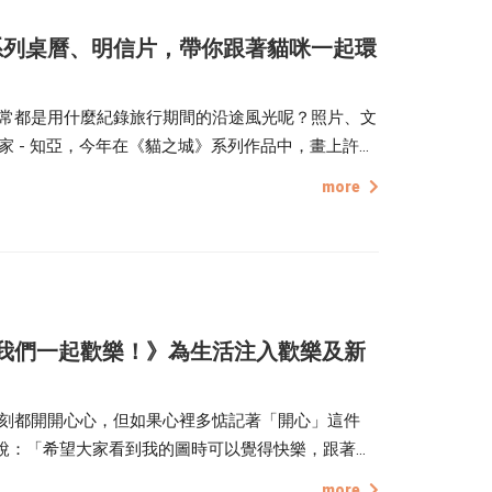
系列桌曆、明信片，帶你跟著貓咪一起環
常都是用什麼紀錄旅行期間的沿途風光呢？照片、文
 - 知亞，今年在《貓之城》系列作品中，畫上許多
南、土耳其、摩洛哥、日本、南韓...等，讓觀者不
more
上的各種貓貓療癒！
23 跟我們一起歡樂！》為生活注入歡樂及新
刻都開開心心，但如果心裡多惦記著「開心」這件
 L 說：「希望大家看到我的圖時可以覺得快樂，跟著角
筆下一幅幅可愛詼諧的創作，都是為了帶領大家用微
more