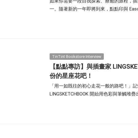
如果你需要一段自我探索、療癒的旅程，插畫家
Birthday Book
Souvenir
一。隨著新的一年即將到來，點點印與 Eas
Pet Polaroids
追星紀錄
曆與 明信片，透過每一張插畫，觸動你心
Salon Portraits for
Pets
Pet Celebrity Posters
TinTint Bookstore Interview
【點點專訪】與插畫家 LINGSKE
份的星座花吧！
「用一如既往的初心走花一般的路吧！」記
LINGSKETCHBOOK 開始用色彩與筆
年，她以「星座花」作為系列主題發想，用代
LINGSKETCHBOOK 一起走花路嗎？就