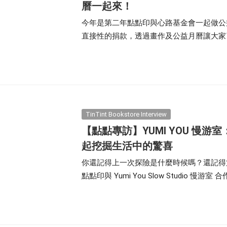
曆一起來！
今年是第二年點點印與心路基金會一起做公
直接性的捐款，透過畫作及公益月曆讓大家
送出對他們的肯定！今年，我們再次集結多
X 心路基金會「2023 愛的鼓曆」，陪伴
TinTint Bookstore Interview
【點點專訪】YUMI YOU 慢游
起挖掘生活中的驚喜
你還記得上一次探險是什麼時候嗎？還記得
點點印與 Yumi You Slow Studio 
貓神的城市假期》， 我們將透過「山貓神」的
一起探訪那些藏在平凡日常中的驚喜。