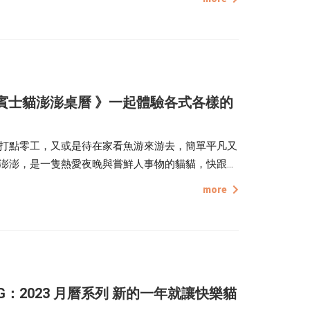
與點點印合作的系列桌曆及筆記本，更是將這些歡樂實體化
3 賓士貓澎澎桌曆 》一起體驗各式各樣的
打點零工，又或是待在家看魚游來游去，簡單平凡又
澎澎，是一隻熱愛夜晚與嘗鮮人事物的貓貓，快跟上
去觀看各種生活日常、體驗各種澎澎的魅力吧！
more
：2023 月曆系列 新的一年就讓快樂貓