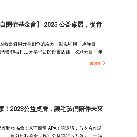
納自閉症基金會】 2023 公益桌曆，從肯
因著喜愛與分享創作的緣分，點點印與「洋洋自
為優秀創作者打造分享平台的好書店裡，收到來自「洋
暖的色系，以及「洋洋自得」背後的故事，展開了雙
more
回家！2023公益桌曆，讓毛孩們陪伴未來
護動物協會 ( 以下簡稱 APA ) 的邀請，首次合作誕
以及「《你就是我的全世界》公益筆記本系列」。一張