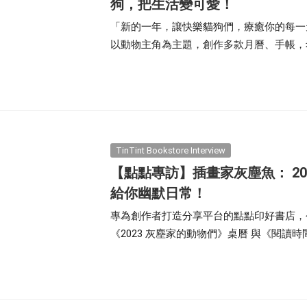
狗，把生活變可愛！
「新的一年，讓快樂貓狗們，療癒你的每一天
以動物主角為主題，創作多款月曆、手帳，
生活也能變得可可愛愛！
TinTint Bookstore Interview
【點點專訪】插畫家灰塵魚： 2
給你幽默日常！
專為創作者打造分享平台的點點印好書店，
《2023 灰塵家的動物們》桌曆 與《閱
互動，將生活的日常情景，加點幽默調味。