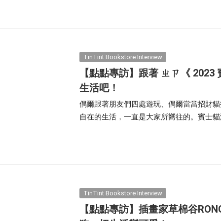
笑的意識尋找歡樂，而這次 Tabbi L 
陪伴你我，一起享受美好的 2023！
TinTint Bookstore Interview
【點點專訪】跟著 ㄓㄗ《 202
生活吧！
偶爾跟著朋友們四處遊玩、偶爾當當招財貓
自在的生活，一直是大家所嚮往的。賓士貓
牠的腳步，在 2023 年用一起貓咪視角
TinTint Bookstore Interview
【點點專訪】插畫家草棉谷RONG