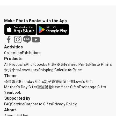
Make Photo Books with the App
Activities
Collection
Exhibitions
Products
All Products
Photobooks
月曆/桌曆
Framed Prints
Photo Prints
卡片小卡
Accessory
Shipping Calculator
Price
Theme
婚禮婚紗
Birthday Gifts
親子寶寶
寵物毛孩
Love's Gift
Mother's Day Gifts
聖誕禮物
New Year Gifts
Exchange Gifts
Yearbook
Supported by
FAQ
Service
Corporate Gifts
Privacy Policy
About
About Us
Blog