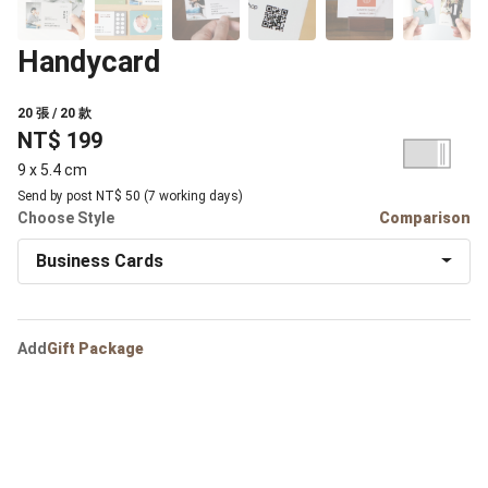
Handycard
20 張 / 20 款
NT$ 199
9 x 5.4 cm
Send by post NT$ 50 (7 working days)
Choose Style
Comparison
Business Cards
Add
Gift Package