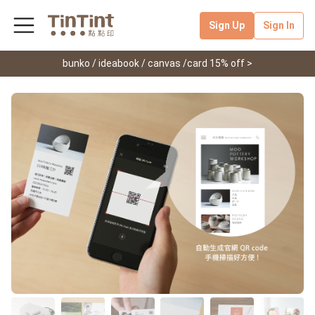
Sign Up
Sign In
bunko / ideabook / canvas /card 15% off >