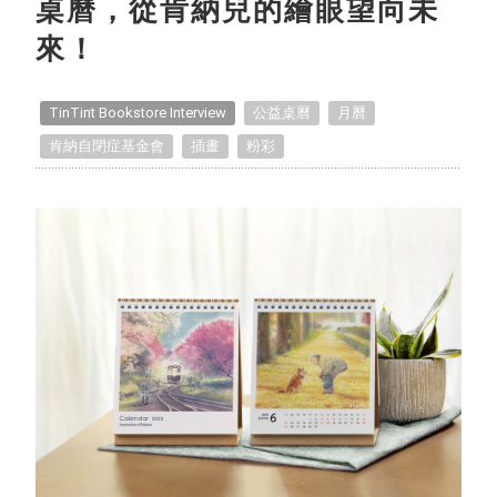
桌曆，從肯納兒的繪眼望向未
Handmade Classroom
來！
TinTint Unboxing
TinTint Bookstore Interview
公益桌曆
月曆
Recommended Projects
肯納自閉症基金會
插畫
粉彩
Life Inspirations
How to Take Photos
Editing Tips
Exclusive Interview