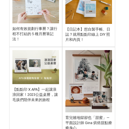
如何有效規劃行事曆？讓行
【日記本】想自製手帳、日
程不打結的５種月曆筆記
誌？就用點點印線上 DIY 照
法！
片和內頁！
【點點印 X APA】一起讓浪
浪回家！2023公益桌曆，讓
毛孩們陪伴未來的旅程
育兒雖地獄卻也「甜蜜」—
平面設計師 Gina 烘焙甜點療
癒身心