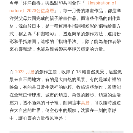
今年「洋洋自得」與點點印共同合作「
《Inspiration of
nature》2023公益桌曆
」，每一月份的繪畫作品，都是洋
洋與父母共同完成的親子繪畫作品。而這些作品的創作媒
材，源自於日本，是一種運用手指調和粉彩的獨特繪畫方
式，稱之為「和諧粉彩」。透過簡單的創作方法，運用粉
彩和手指繪圖，這樣的「指繪手法」，除了能為創作者帶
來心靈和諧，也能為觀者帶來平靜與穩定的力量。
而
2023 月曆
的創作主題，收錄了 13 幅自然風景，這些風
景來自不同地方，有的是大自然的風景、有的是城市裡的
映象，有的是日常生活裡的純粹。收錄這些創作，希望能
在全球疫情肆虐、城市的煩囂、急促的腳步、煩重的生活
壓力，透不過氣的日子裡，翻開這本
桌曆
，可以隨時漫遊
在大自然的世界，倒空心中的煩鎖，沈澱在一刻的寧靜
中，讓心靈的力量得以重啓！