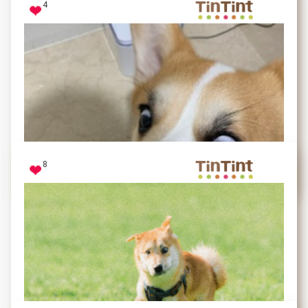
4
偶喜歡咬麻麻的手收 看到麻麻滿手牙印 我超愛！
8
雞Miu
看到潔牙骨的瞬間，彷彿獲得全世界。