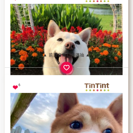
▲ 前百名集心幸運抽 ▲
樂樂
6
天氣好出門跑跑，好開心呀～～～