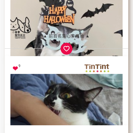
最喜歡趴在桌子下面
▲ 前百名集心幸運抽 ▲
偷偷伸出他的手
想要跟我們玩
看著他開心的樣子
Nike胖
就很療癒❤️
9
無時無刻
喜感哈士Boki