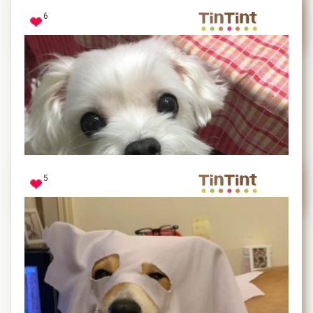
6
小布
最愛跑跑 跑個東倒西歪
5
豆皮少年
她看到她很喜歡且可以吃的水果（芭樂.水梨.蘋果等）都