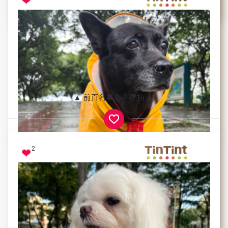
Tapi
平時一臉傲嬌樣，乾乾一拿出立刻瞬移到眼前讓人哭笑
▲ 前百名集心幸運抽 ▲
不得...也是唯一可以用乾乾逗弄並親近他的時刻了。
QQ
2