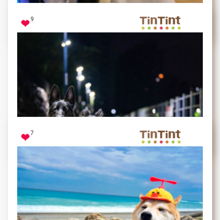
會露出這個表情來表達她要吃，超級萌萌噠
9
白白
拍照的瞬間竟然笑得這麼開心
7
Nemo