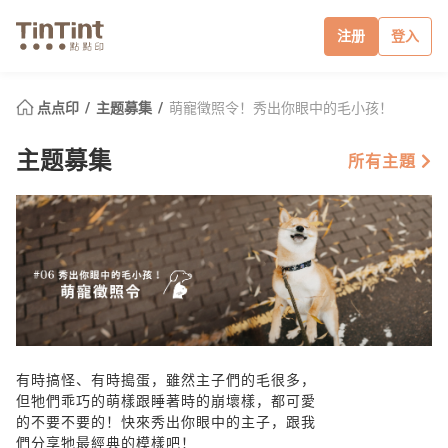
注册
登入
点点印
主题募集
萌寵徵照令！秀出你眼中的毛小孩！
主题募集
所有主題
有時搞怪、有時搗蛋，雖然主子們的毛很多，
但牠們乖巧的萌樣跟睡著時的崩壞樣，都可愛
的不要不要的！快來秀出你眼中的主子，跟我
們分享牠最經典的模樣吧！