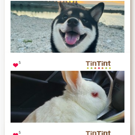
萌寵弟迪耍賴皮，霸佔姊姊床位賴著不起床
庫柏弟迪
5
有得玩又有得吃的時候最開心了
5