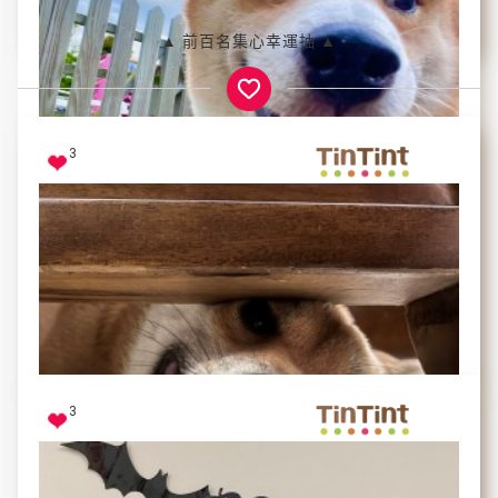
樂樂寶
▲ 前百名集心幸運抽 ▲
3
用圓圓的眼睛探索世界～
用大大的笑容溫暖人心☺️
最帥氣的摳摳
3