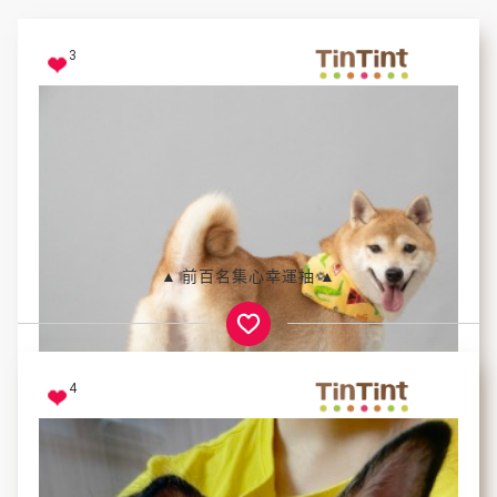
3
▲ 前百名集心幸運抽 ▲
4