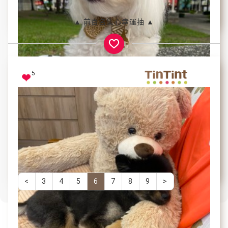
黑黑的黑只有黑黑
▲ 前百名集心幸運抽 ▲
5
姊坐的是態度
搗拎
<
3
4
5
6
7
8
9
>
共 56 頁