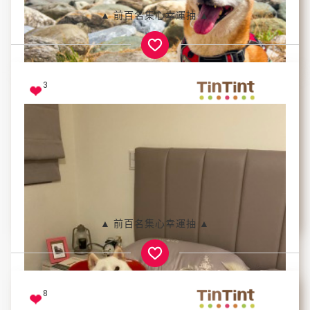
呆呆的歐雷與鬼靈精怪的拿鐵，兩毛的互動總是特別有
▲ 前百名集心幸運抽 ▲
趣!
拿鐵歐雷
3
天使柴柴降落
鄭雅云
▲ 前百名集心幸運抽 ▲
8