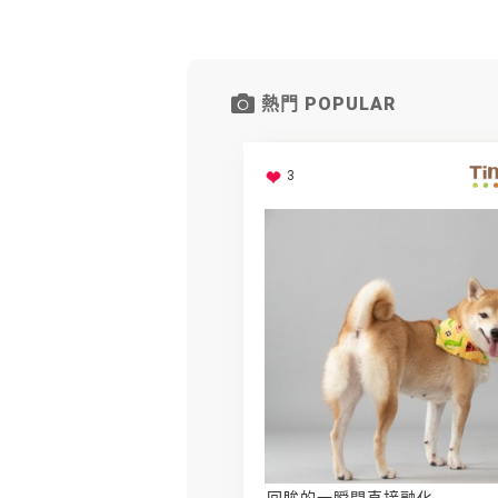
熱門 POPULAR
3