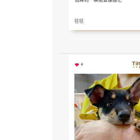
回眸的一瞬間直接融化
毬毬
4