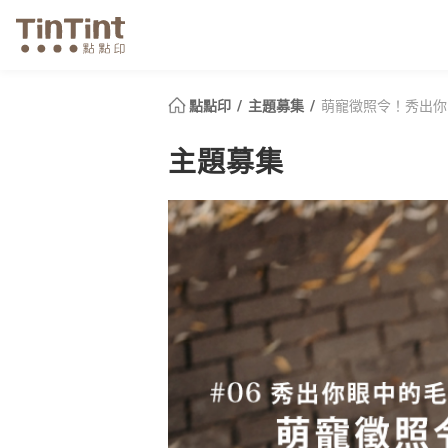
點點印
主題募集
萌寵徵照令！秀出你
主題募集