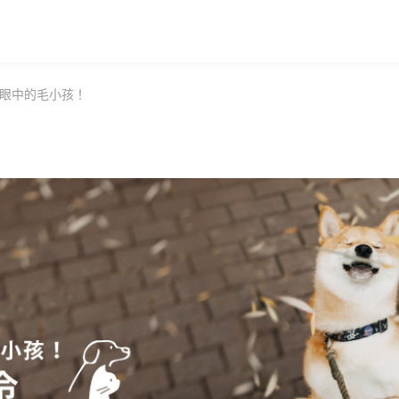
眼中的毛小孩！