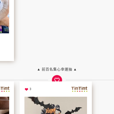
▲ 前百名集心幸運抽 ▲
3