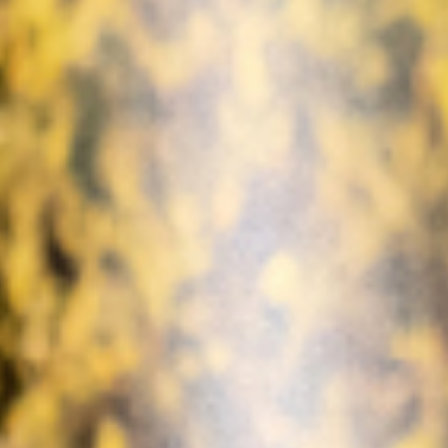
宠物拍立得
纪念品
沙龙写真
追星紀錄
宠物明星海报