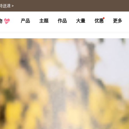
時送達 >
产品
主题
作品
大量
优惠
更多
物
P
月历大量优惠
部落格
客制企业礼品
联名商品
大量採購諮詢
代编服务
婚礼
旅游
婚纱本
旅游书
贺卡
卡类
喜帖
旅行摄影
卡片
明信片
谢卡
明信片
大卡片
代寄明信片
邀请卡
快拍卡
婚礼布置
随行手札
婚礼邀请卡
拍拍卡
结婚书约
代寄明信片
相片冲印
证书
宠物
回忆
相片冲印
结婚书约
毛孩桌历
自传回忆录
随手翻
生日书
生命故事