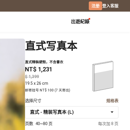
注册
登入
客服
出遊紀錄
创作展览
校园
庆祝
直式写真本
毕业纪念册
生日书
月历手帐
毕业礼物
生日卡片
直式精裝硬殼，不含書衣
经典桌历
NT$ 1,231
分班纪录本
情侣 / 交往纪念
横式桌历
小日桌历
社团纪录
$
结婚周年
经典挂历
19.5 x 26 cm
活动记录
全家福
木座桌历
邮寄挂号 NT$ 100 (7 天寄出)
相片笔记本
选择尺寸
日记本
规格表
摄影
直式 - 精装写真本 (L)
专业摄影集
页数
40~80 页
每次加 8 页
风景摄影