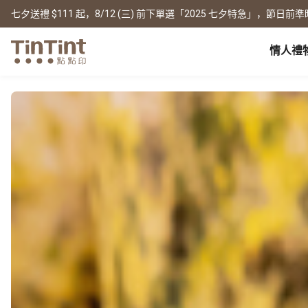
七夕送禮 $111 起，8/12 (三) 前下單選「2025 七夕特急」，節日前準
情人禮
点点印 AP
节日
全产品系列
|
周边配件
|
产品比较
宝宝
生日礼物
0 岁 怀孕日记
相片书
框画海报
New
新年礼物
1 月 弥月小卡
文库本
无框画
情人节
1 岁 周岁生日书
写真本
木框画
映画本
海报
毕业纪念
1-3 岁 亲子共读本
故事本
海报年历
母亲节
3-6 岁 好宝宝卡
主题本
父亲节
杂志本
New
精装写真本
教师节
社群书
职场
经典布帧本
圣诞交换礼物
Fastbook
精装映画本
名片
Fastbook 精装本
退休纪念