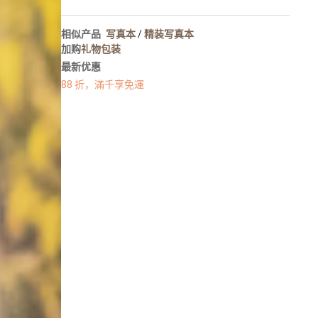
人像写真
摄影墙布置
相似产品
写真本
/
精装写真本
摄影海报输出
加购
礼物包装
最新优惠
88 折，滿千享免運