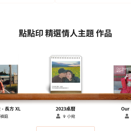
點點印
精選情人主題
作品
- 長方 XL
2023桌曆
Our 
禎庭
✞ 小宛