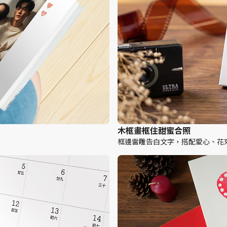
木框畫框住甜蜜合照
框邊雷雕告白文字，搭配愛心、花