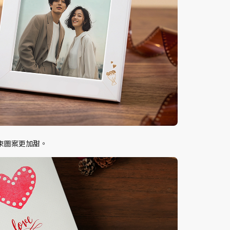
束圖案更加甜。