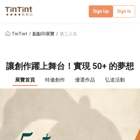
Sign Up
Sign In
TinTint
點點印展覽
第三人生
讓創作躍上舞台！實現 50+ 的夢想
展覽首頁
特邀創作
優選作品
弘道活動