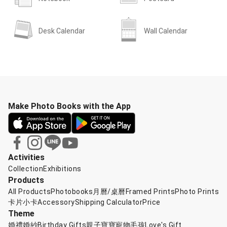
Desk Calendar
Wall Calendar
Make Photo Books with the App
Activities
Collection
Exhibitions
Products
All Products
Photobooks
月曆/桌曆
Framed Prints
Photo Prints
卡片小卡
Accessory
Shipping Calculator
Price
Theme
婚禮婚紗
Birthday Gifts
親子寶寶
寵物毛孩
Love's Gift