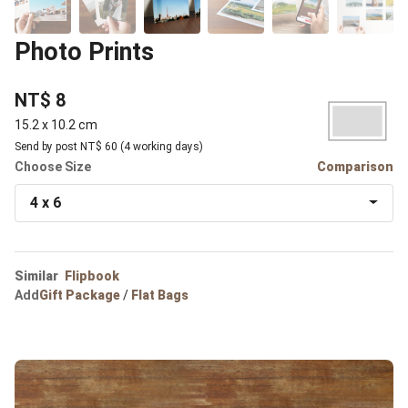
Photo Prints
NT$ 8
15.2 x 10.2 cm
Send by post NT$ 60 (4 working days)
Choose Size
Comparison
4 x 6
Similar
Flipbook
Add
Gift Package
/
Flat Bags