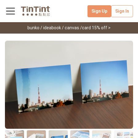
Sign Up
Sign In
bunko / ideabook / canvas /card 15% off >