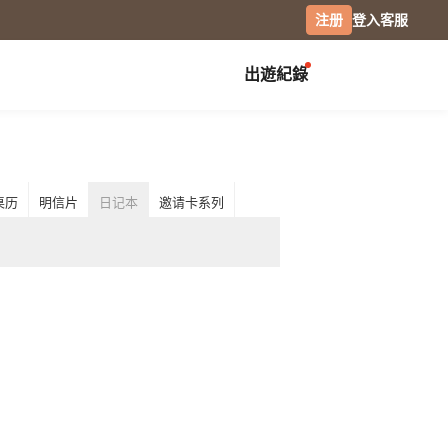
注册
登入
客服
出遊紀錄
创作展览
校园
庆祝
毕业纪念册
生日书
月历手帐
桌历
明信片
日记本
邀请卡系列
毕业礼物
生日卡片
经典桌历
分班纪录本
情侣 / 交往纪念
横式桌历
小日桌历
社团纪录
结婚周年
经典挂历
活动记录
全家福
木座桌历
相片笔记本
日记本
摄影
专业摄影集
风景摄影