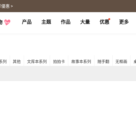
優惠 >
产品
主题
作品
大量
优惠
更多
物
P
月历大量优惠
部落格
客制企业礼品
联名商品
大量採購諮詢
代编服务
婚礼
旅游
婚纱本
旅游书
贺卡
卡类
系列
其他
文库本系列
拍拍卡
故事本系列
随手翻
无框画
喜帖
旅行摄影
卡片
明信片
谢卡
明信片
大卡片
代寄明信片
邀请卡
快拍卡
婚礼布置
随行手札
婚礼邀请卡
拍拍卡
结婚书约
代寄明信片
相片冲印
证书
宠物
回忆
相片冲印
结婚书约
毛孩桌历
自传回忆录
随手翻
生日书
生命故事