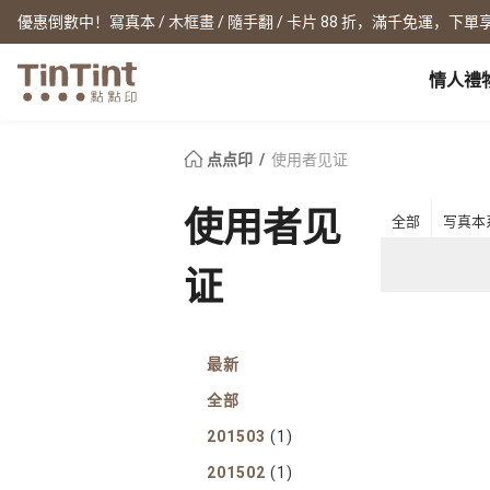
優惠倒數中！寫真本 / 木框畫 / 隨手翻 / 卡片 88 折，滿千免運，下單享
情人禮
点点印 AP
节日
全产品系列
|
周边配件
|
产品比较
宝宝
点点印
使用者见证
生日礼物
0 岁 怀孕日记
相片书
框画海报
New
使用者见
全部
写真本
新年礼物
1 月 弥月小卡
文库本
无框画
情人节
1 岁 周岁生日书
写真本
木框画
证
映画本
海报
毕业纪念
1-3 岁 亲子共读本
故事本
海报年历
母亲节
3-6 岁 好宝宝卡
主题本
父亲节
杂志本
New
最新
精装写真本
教师节
社群书
职场
全部
经典布帧本
圣诞交换礼物
Fastbook
精装映画本
201503
(1)
名片
Fastbook 精装本
退休纪念
201502
(1)