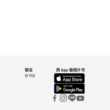
联名
用 App 做相片书
好书店