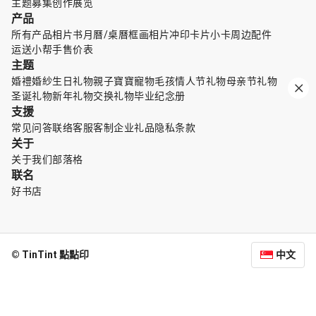
主题募集
创作展览
产品
所有产品
相片书
月曆/桌曆
框画
相片冲印
卡片小卡
周边配件
运送小帮手
售价表
主题
婚禮婚紗
生日礼物
親子寶寶
寵物毛孩
情人节礼物
母亲节礼物
圣诞礼物
新年礼物
交换礼物
毕业纪念册
支援
常见问答
联络客服
客制企业礼品
隐私条款
关于
关于我们
部落格
联名
好书店
© TinTint 點點印
中文