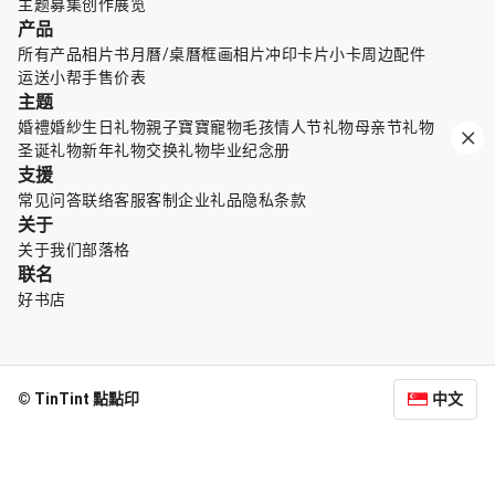
主题募集
创作展览
产品
所有产品
相片书
月曆/桌曆
框画
相片冲印
卡片小卡
周边配件
运送小帮手
售价表
主题
婚禮婚紗
生日礼物
親子寶寶
寵物毛孩
情人节礼物
母亲节礼物
圣诞礼物
新年礼物
交换礼物
毕业纪念册
支援
常见问答
联络客服
客制企业礼品
隐私条款
关于
关于我们
部落格
联名
好书店
© TinTint 點點印
中文