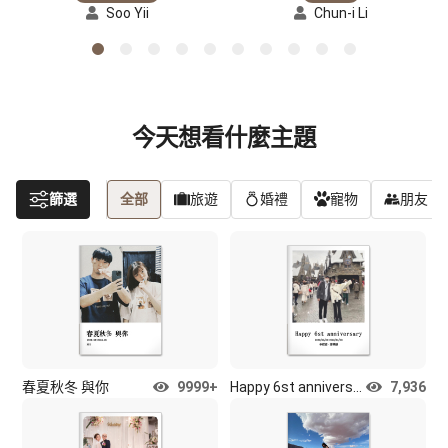
Soo Yii
Chun-i Li
今天想看什麼主題
篩選
全部
旅遊
婚禮
寵物
朋友
春夏秋冬 與你
9999+
Happy 6st anniversary
7,936