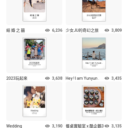
結 婚 之 囍
6,236
少女JU的奇幻之旅
3,809
2023玩起來
3,638
Hey ! I am Yunyun .
3,435
Wedding
3,190
餐桌實驗室 x 酷企鵝3
3,135