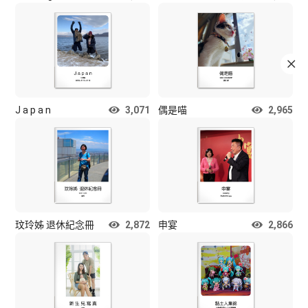
J a p a n
3,071
偶是喵
2,965
玟玲姊 退休紀念冊
2,872
申宴
2,866