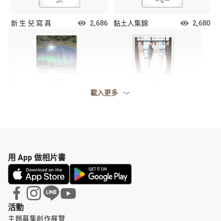
新 生 兒 寫 真
2,686
黏土人集錦
2,680
載入更多
GenAI Artworks
2,624
Wedding
2,596
用 App 做相片書
活動
主題募集
創作展覽