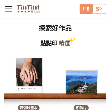
註冊
登入
探索好作品
點點印
精選
精裝映畫本
明信片