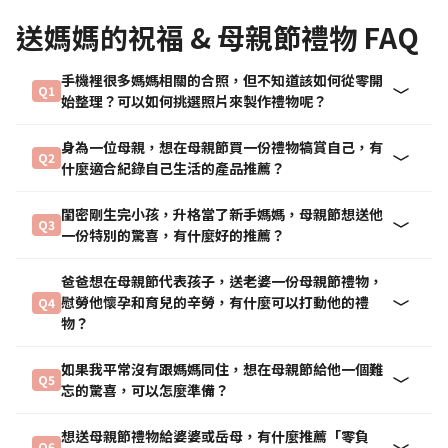
送媽媽的祝福 & 母親節禮物 FAQ
手機裡很多媽媽相關的合照，但不知道該如何從零開
Q1
始整理？可以如何挑選照片來製作禮物呢？
身為一位母親，想在母親節買一份禮物犒賞自己，有
Q2
什麼適合紀錄自己生活的產品推薦？
閨密剛生完小孩，升格當了新手媽媽，母親節想送他
Q3
一份特別的驚喜，有什麼好的推薦？
爸爸想在母親節代表孩子，送老婆一份母親節禮物，
慰勞他懷孕和育兒的辛勞，有什麼可以打動他的禮
Q4
物？
如果我平常沒有跟媽媽同住，想在母親節給他一個難
Q5
忘的驚喜，可以怎麼準備？
想送母親節禮物給婆婆或岳母，有什麼推薦「零負
Q6