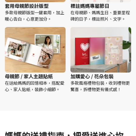
套用母親節設計版型
標註媽媽專屬節日
多款母親節版型一鍵套用，加上
在母親節、媽媽生日、重要里程
暖心告白，心意更加分。
碑的日子，標註照片、文字。
母親節 / 家人主題貼紙
加購愛心 / 花朵包裝
在送給媽媽的回憶相本，搭配愛
多款風格禮物包裝，收到禮物更
心、家人貼紙，裝飾小細節。
驚喜，拆禮物更有儀式感！
媽媽的送禮指南，把愛送進心坎