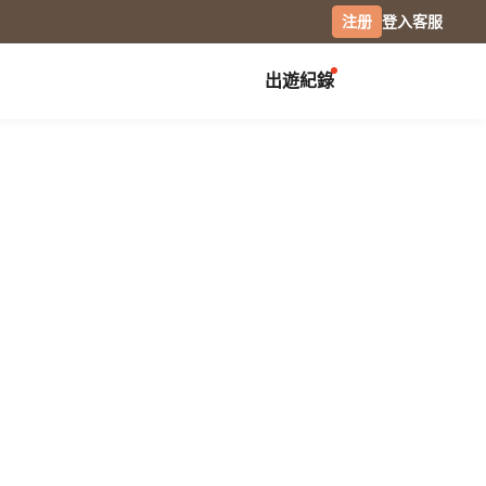
注册
登入
客服
出遊紀錄
创作展览
校园
庆祝
毕业纪念册
生日书
月历手帐
毕业礼物
生日卡片
经典桌历
分班纪录本
情侣 / 交往纪念
横式桌历
小日桌历
社团纪录
结婚周年
经典挂历
活动记录
全家福
木座桌历
相片笔记本
日记本
摄影
专业摄影集
风景摄影