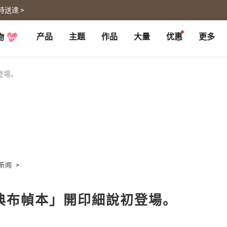
時送達 >
产品
主题
作品
大量
优惠
更多
物
P
月历大量优惠
部落格
客制企业礼品
联名商品
大量採購諮詢
代编服务
婚礼
旅游
登場。
婚纱本
旅游书
贺卡
卡类
喜帖
旅行摄影
卡片
明信片
谢卡
明信片
大卡片
代寄明信片
邀请卡
快拍卡
婚礼布置
随行手札
婚礼邀请卡
拍拍卡
结婚书约
代寄明信片
新闻
>
相片冲印
证书
宠物
回忆
相片冲印
结婚书约
典布幀本」開印細說初登場。
毛孩桌历
自传回忆录
随手翻
生日书
生命故事