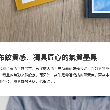
布紋質感、獨具匠心的氣質墨黑
般相片書的平裝設定，改採復古的古典荷蘭布裝幀方式，在創意發想
、穩重的色彩來做設定，而另外一款則是帶活潑感的薑黃色，兩款中
飾性佳，隨意擺放角落，也很漂亮。