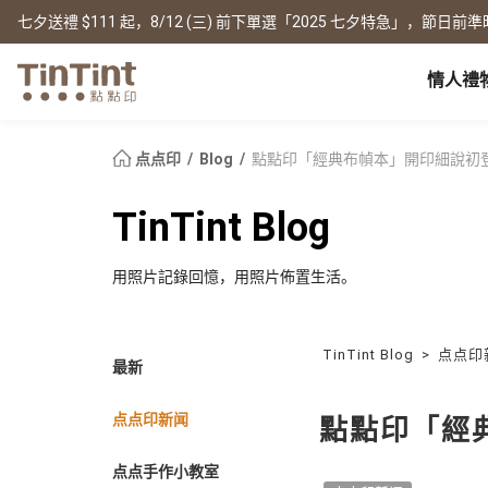
七夕送禮 $111 起，8/12 (三) 前下單選「2025 七夕特急」，節日前準
情人禮
点点印 AP
节日
全产品系列
|
周边配件
|
产品比较
宝宝
点点印
Blog
點點印「經典布幀本」開印細說初
生日礼物
0 岁 怀孕日记
相片书
框画海报
New
TinTint Blog
新年礼物
1 月 弥月小卡
文库本
无框画
情人节
1 岁 周岁生日书
写真本
木框画
用照片記錄回憶，用照片佈置生活。
映画本
海报
毕业纪念
1-3 岁 亲子共读本
故事本
海报年历
母亲节
3-6 岁 好宝宝卡
主题本
父亲节
杂志本
TinTint Blog
>
点点印
New
最新
精装写真本
教师节
社群书
职场
经典布帧本
圣诞交换礼物
点点印新闻
Fastbook
點點印「經
精装映画本
名片
Fastbook 精装本
退休纪念
点点手作小教室