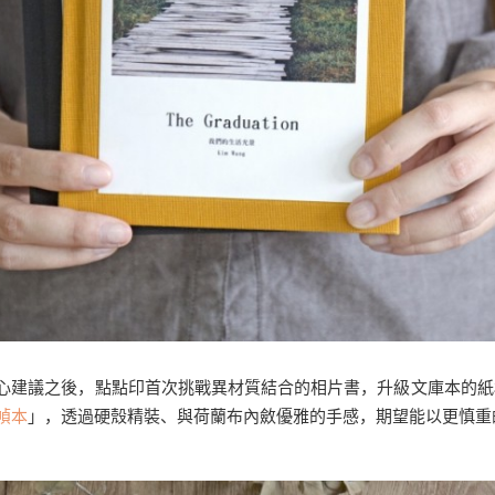
心建議之後，點點印首次挑戰異材質結合的相片書，升級文庫本的紙
幀本
」，透過硬殼精裝、與荷蘭布內斂優雅的手感，期望能以更慎重