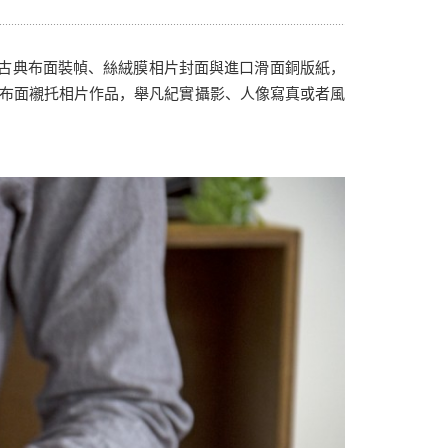
人像写真
摄影墙布置
摄影海报输出
結合古典布面裝幀、絲絨膜相片封面與進口滑面銅版紙，
布面襯托相片作品，舉凡紀實攝影、人像寫真或者風