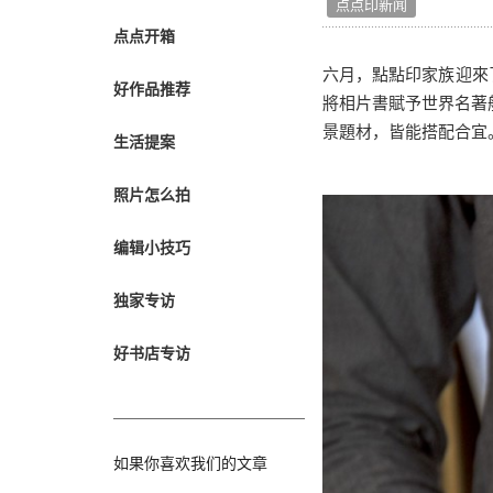
点点印新闻
转职纪念
点点开箱
奖励旅游
企业赠品
六月，點點印家族迎來
好作品推荐
將相片書賦予世界名著
景題材，皆能搭配合宜
生活提案
照片怎么拍
编辑小技巧
独家专访
好书店专访
如果你喜欢我们的文章