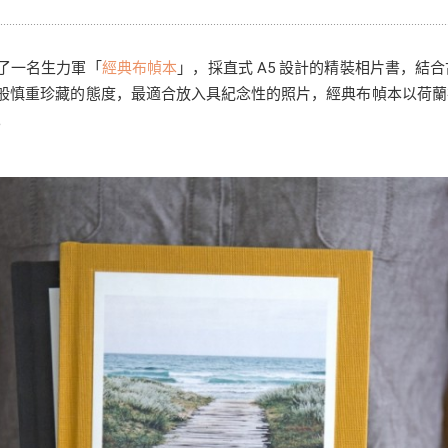
宠物拍立得
纪念品
沙龙写真
追星紀錄
宠物明星海报
了一名生力軍「
經典布幀本
」，採直式 A5 設計的精裝相片書，
般慎重珍藏的態度，最適合放入具紀念性的照片，經典布幀本以荷蘭
。