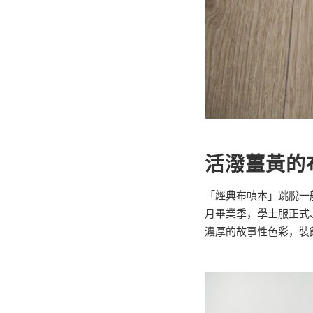
活潑薑黃的
「經典布幀本」跳脫一
月畢業季，學士服正式
濃厚的故事性色彩，裝